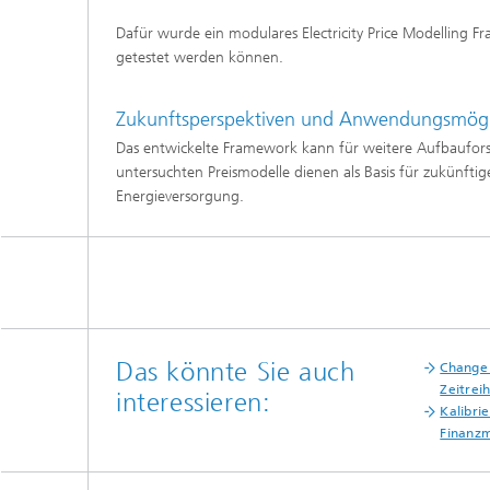
Modelli
Dafür wurde ein modulares Electricity Price Modelling 
Optimie
getestet werden können.
Zukunftsperspektiven und Anwendungsmögl
Mikrost
Das entwickelte Framework kann für weitere Aufbaufors
untersuchten Preismodelle dienen als Basis für zukünfti
Filtrati
Energieversorgung.
Transpo
Strömun
modelli
optimie
Elektro
Das könnte Sie auch
Change 
Flexibl
Zeitrei
interessieren:
Kalibri
Intelli
– Strom
Finanz
simulie
Materia