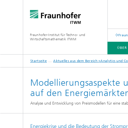
Fraunhofer-Institut für Techno- und
Fraun
Wirtschaftsmathematik ITWM
ÜBER
Startseite
Aktuelles aus dem Bereich »Analytics und C
ABTEILUNGEN UND BEREICHE
ANWENDUNGSFELDER
PRESSE|AKTUELLES
Modellierungsaspekte
auf den Energiemärkte
Industrial Image Learning
Aktuell
Analyse und Entwicklung von Preismodellen für eine sta
Aktuelles
Produkt
Aktuell
Produkte und Dienstleistungen
und Mat
Produkte und Leistungen
Digital
Energiekrise und die Bedeutung der Strompr
Aktuelles aus dem Bereich »Analytics
Produkt