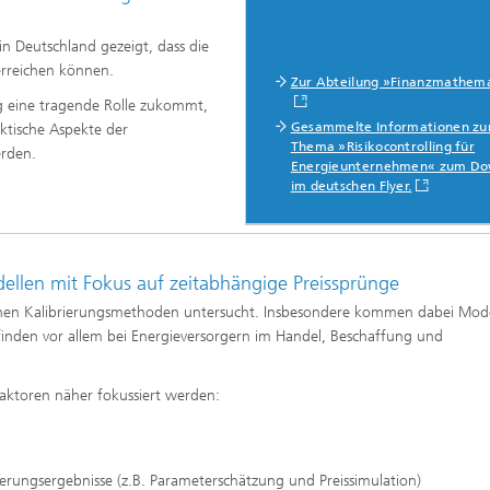
Echtzeit-Anlagenbetrieb und
en und Betriebsfestigkeit
Antriebstechnik
 in Deutschland gezeigt, dass die
reie Methoden
erreichen können.
Zur Abteilung »Finanzmathem
 und Systemsimulation
Biosensorik und Medizingeräte
g eine tragende Rolle zukommt,
ungsfreie Prüfung
Gesammelte Informationen z
ktische Aspekte der
chläuche und flexible
Thema »Risikocontrolling für
erden.
ren
Energieunternehmen« zum Do
dickenmessung
im deutschen Flyer.
odelle und Mensch-
e-Interaktion
lanalyse
odelle CDTire
dellen mit Fokus auf zeitabhängige Preissprünge
technologie
hen Kalibrierungsmethoden untersucht. Insbesondere kommen dabei Mode
Mitarbeitende
kum
 finden vor allem bei Energieversorgern im Handel, Beschaffung und
o- und Mesodruck
aktoren näher fokussiert werden:
he Textilien und Vliesstoffe
rungsergebnisse (z.B. Parameterschätzung und Preissimulation)
®