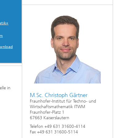
Energie und Versorgung
atik«
um
Optimierung in den Life Sciences
wnload
Aktuelles
Operations Research:
Produktionsplanung und -steuerung
lle in
M.Sc. Christoph Gärtner
Fraunhofer-Institut für Techno- und
Wirtschaftsmathematik ITWM
Fraunhofer-Platz 1
67663 Kaiserslautern
Telefon +49 631 31600-4114
Fax +49 631 31600-5114