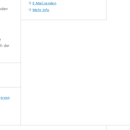
E-Mail senden
hoden
Mehr Info
e
ch der
ng von