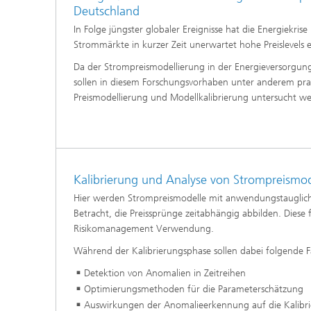
und Computing«
Deutschland
Inline-Qualitätskontrolle für die
Lastdat
Produktion
In Folge jüngster globaler Ereignisse hat die Energiekrise
Business Analytics und
Gitterf
Anomaliedetektion
Strommärkte in kurzer Zeit unerwartet hohe Preislevels 
KI-Lösungen für Digitalisierung und
Dynamik
Nachhaltigkeit
Da der Strompreismodellierung in der Energieversorgun
Finanz- und
Zerstör
Versicherungsmathematik
sollen in diesem Forschungsvorhaben unter anderem pra
KI-Anwendungen für die Industrie
Kabel, S
Preismodellierung und Modellkalibrierung untersucht w
mit wenig Daten
Struktu
Quantencomputing im Bereich
Schicht
»Analytics und Computing«
Quantencomputing in der
Menschm
Bildverarbeitung
Maschin
®
Investmentmanagement und -
Materia
optimierung
Reifenm
Kalibrierung und Analyse von Strompreismo
Seismische Datenverarbeitung
Quanten
Hier werden Strompreismodelle mit anwendungstauglic
®
Techni
Betracht, die Preissprünge zeitabhängig abbilden. Diese
Datenanalyse und Künstliche
3D Mikr
Intelligenz
Risikomanagement Verwendung.
Während der Kalibrierungsphase sollen dabei folgende F
Skalierbare parallele
Programmierung
Detektion von Anomalien in Zeitreihen
Optimierungsmethoden für die Parameterschätzung
Technisc
Auswirkungen der Anomalieerkennung auf die Kalibrie