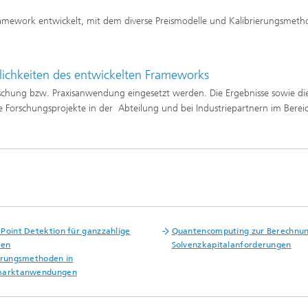
erung, Simulation und
Framework entwickelt, mit dem diverse Preismodelle und Kalibrierungsmet
rung im Leichtbau
ichkeiten des entwickelten Frameworks
rukturanalyse
chung bzw. Praxisanwendung eingesetzt werden. Die Ergebnisse sowie di
ge Forschungsprojekte in der Abteilung und bei Industriepartnern im Berei
on, Separation und Reaktiver
rt
gsdynamische Prozesse
eren, simulieren und
ren
chemie und Batterien
Point Detektion für ganzzahlige
Quantencomputing zur Berechnu
e Strukturen
hen
Solvenzkapitalanforderungen
erungsmethoden in
gente Energienetze optimieren
-, Gas- und Wärmenetze
marktanwendungen
ren, steuern und regeln
lcharakterisierung und -