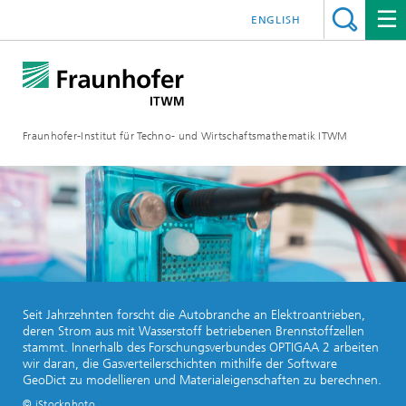
ENGLISH
Fraunhofer-Institut für Techno- und Wirtschaftsmathematik ITWM
Seit Jahrzehnten forscht die Autobranche an Elektroantrieben,
deren Strom aus mit Wasserstoff betriebenen Brennstoffzellen
stammt. Innerhalb des Forschungsverbundes OPTIGAA 2 arbeiten
wir daran, die Gasverteilerschichten mithilfe der Software
GeoDict zu modellieren und Materialeigenschaften zu berechnen.
© iStockphoto