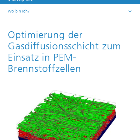
Wo bin ich?
Startseite
Optimierung der
Abteilungen und Bereiche
Bereich »Prozesse und Materialien«
Gasdiffusionsschicht zum
Elektrochemie und Batterien
Einsatz in PEM-
Brennstoffzellen