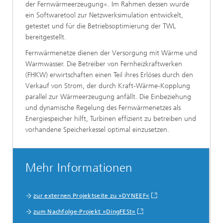
der Fernwärmeerzeugung«. Im Rahmen dessen wurde
ein Softwaretool zur Netzwerksimulation entwickelt,
getestet und für die Betriebsoptimierung der TWL
bereitgestellt.
Fernwärmenetze dienen der Versorgung mit Wärme und
Warmwasser. Die Betreiber von Fernheizkraftwerken
(FHKW) erwirtschaften einen Teil ihres Erlöses durch den
Verkauf von Strom, der durch Kraft-Wärme-Kopplung
parallel zur Wärmeerzeugung anfällt. Die Einbeziehung
und dynamische Regelung des Fernwärmenetzes als
Energiespeicher hilft, Turbinen effizient zu betreiben und
vorhandene Speicherkessel optimal einzusetzen.
Mehr Informationen
zur externen Projektseite zu »DYNEEF«
zum Nachfolge-Projekt »DingFESt«