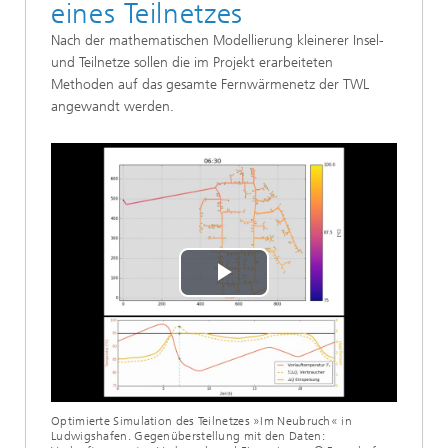
eines Teilnetzes
Nach der mathematischen Modellierung kleinerer Insel-
und Teilnetze sollen die im Projekt erarbeiteten
Methoden auf das gesamte Fernwärmenetz der TWL
angewandt werden.
Play
Video
Optimierte Simulation des Teilnetzes »Im Neubruch« in
Ludwigshafen. Gegenüberstellung mit den Daten: