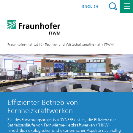
ENGLISH
Fraunhofer-Institut für Techno- und Wirtschaftsmathematik ITWM
Effizienter Betrieb von
Fernheizkraftwerken
Ziel des Forschungsprojekts »DYNEFF« ist es, die Effizienz der
Betriebsabläufe von Fernwärme-Heizkraftwerken (FHKW)
hinsichtlich ökologischer und ökonomischer Aspekte nachhaltig