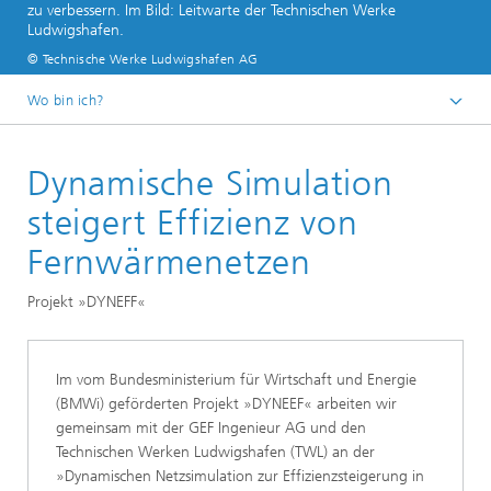
zu verbessern. Im Bild: Leitwarte der Technischen Werke
Ludwigshafen.
© Technische Werke Ludwigshafen AG
Wo bin ich?
Startseite
Dynamische Simulation
Abteilungen und Bereiche
Bereich »Prozesse und Materialien«
steigert Effizienz von
Intelligente Energienetze optimieren – Strom-, Gas-
Fernwärmenetzen
und Wärmenetze simulieren, steuern und regeln
Projekt »DYNEFF«
Im vom Bundesministerium für Wirtschaft und Energie
(BMWi) geförderten Projekt »DYNEEF« arbeiten wir
gemeinsam mit der GEF Ingenieur AG und den
Technischen Werken Ludwigshafen (TWL) an der
»Dynamischen Netzsimulation zur Effizienzsteigerung in