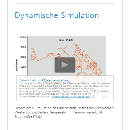
Dynamische Simulation
Datenschutz und Datenverarbeitung
Wir setzen zum Einbinden von Videos den Anbieter YouTube ein. Wie die meisten
Websites verwendet YouTube Cookies, um Informationen über die Besucher ihrer
Internetseite zu sammeln. Wenn Sie das Video starten, könnte dies
Datenverarbeitungsvorgänge auslösen. Darauf haben wir keinen Einfluss. Weitere
Informationen über Datenschutz bei YouTube finden Sie in deren
Datenschutzerklärung unter:
https://policies.google.com/privacy
Dynamische Simulation des Innenstadt-Netzes der Technischen
Werke Ludwigshafen. Temperatur im Fernwärmenetz. ©
Fraunhofer ITWM