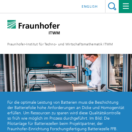
ENGLISH
Fraunhofer-Institut für Techno- und Wirtschaftsmathematik ITWM
Für die optimale Leistung von Batterien muss die Beschichtung
der Batteriefolie hohe Anforderungen an Dicke und Homogenität
erfüllen. Um Ressourcen zu sparen wird diese Qualitätskontrolle
so früh wie möglich im Prozess durchgeführt. Im Bild: Die
Pilotanlage für Batteriezellen beim Projektpartner, der
Fraunhofer-Einrichtung Forschungsfertigung Batteriezelle FFB.