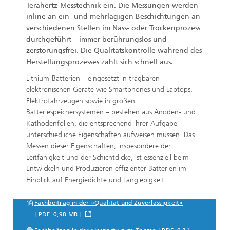
Terahertz-Messtechnik ein. Die Messungen werden
inline an ein- und mehrlagigen Beschichtungen an
verschiedenen Stellen im Nass- oder Trockenprozess
durchgeführt – immer berührungslos und
zerstörungsfrei. Die Qualitätskontrolle während des
Herstellungsprozesses zahlt sich schnell aus.
Lithium-Batterien – eingesetzt in tragbaren
elektronischen Geräte wie Smartphones und Laptops,
Elektrofahrzeugen sowie in großen
Batteriespeichersystemen – bestehen aus Anoden- und
Kathodenfolien, die entsprechend ihrer Aufgabe
unterschiedliche Eigenschaften aufweisen müssen. Das
Messen dieser Eigenschaften, insbesondere der
Leitfähigkeit und der Schichtdicke, ist essenziell beim
Entwickeln und Produzieren effizienter Batterien im
Hinblick auf Energiedichte und Langlebigkeit.
Fachbeitrag in der »Qualität und Zuverlässigkeit«
[ PDF 0,98 MB ]
Mehr Informationen