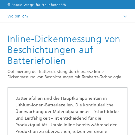
© Studio Wiegel für Fraunhofer FFB
Wo bin ich?
Startseite
Inline-Dickenmessung von
Abteilungen und Bereiche
Bereich »Prozesse und Materialien«
Beschichtungen auf
Schichtdickenmessung
Batteriefolien
Optimierung der Batterieleistung durch präzise Inline-
Dickenmessung von Beschichtungen mit Terahertz-Technologie
Batteriefolien sind die Hauptkomponenten in
Lithium-Ionen-Batteriezellen. Die kontinuierliche
Überwachung der Materialparameter – Schichtdicke
und Leitfähigkeit – ist entscheidend für die
Produktqualität. Um sie inline bereits während der
Produktion zu überwachen, setzen wir unsere