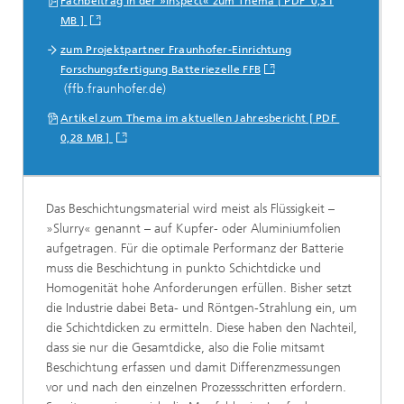
Fachbeitrag in der »Inspect« zum Thema [ PDF 0,31
MB ]
zum Projektpartner Fraunhofer-Einrichtung
Forschungsfertigung Batteriezelle FFB
(ffb.fraunhofer.de)
Artikel zum Thema im aktuellen Jahresbericht [ PDF
0,28 MB ]
Das Beschichtungsmaterial wird meist als Flüssigkeit –
»Slurry« genannt – auf Kupfer- oder Aluminiumfolien
aufgetragen. Für die optimale Performanz der Batterie
muss die Beschichtung in punkto Schichtdicke und
Homogenität hohe Anforderungen erfüllen. Bisher setzt
die Industrie dabei Beta- und Röntgen-Strahlung ein, um
die Schichtdicken zu ermitteln. Diese haben den Nachteil,
dass sie nur die Gesamtdicke, also die Folie mitsamt
Beschichtung erfassen und damit Differenzmessungen
vor und nach den einzelnen Prozessschritten erfordern.