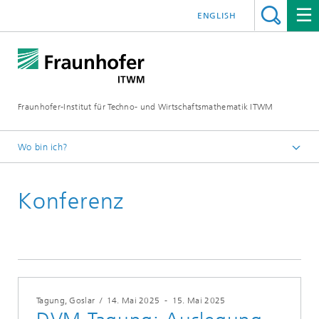
ENGLISH
Fraunhofer-Institut für Techno- und Wirtschaftsmathematik ITWM
Wo bin ich?
Startseite
Konferenz
Messen|Veranstaltungen
2025
Tagung, Goslar
/
14. Mai 2025
-
15. Mai 2025