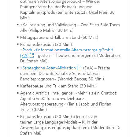
optimalen Altersvorsorgeprodukt – Wie der
Pfadgenerator bei der Entwicklung von
Kapitalmarktprodukten unterstützt« (Axel Preis, 30
Min.)
»Kalibrierung und Validierung – One Fit to Rule Them
All« (Philipp Mahler, 30 Min.)
Mittagspause und Talk am Stand (60 Min.)
Plenumsdiskussion (20 Min.):
»
Produktinformationsstelle Altersvorsorge gGmbH
(PIA)
– gestern – heute und morgen?« (Moderation:
Dr. Stefan Mai)
»Strategische Asset-Allokation
(SAA) – Präzise
daneben: Die unterschätzte Sensitivität von
Renditeprognosen« (Yannick Becker, 30 Min.)
Kaffeepause und Talk am Stand (30 Min.)
Agentic Artificial Intelligence: »Mehr als ein Chatbot:
Agentische KI für nachvollziehbare
Altersvorsorgeberatung« (Tania Jacob und Florian
Trefz, 30 Min.)
Plenumsdiskussion (20 Min.) »Jenseits von
teuren Large Language Models – KI in der
Anwendung kostengünstig skalieren« (Moderation: Dr.
Stefan Mai)