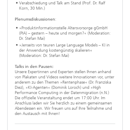
Verabschiedung und Talk am Stand (Prof. Dr. Ralf
Korn, 30 Min.)
Plenumsdiskussionen
:
»Produktinformationsstelle Altersvorsorge gGmbH
(PIA) – gestern – heute und morgen?« (Moderation:
Dr. Stefan Mai)
»Jenseits von teuren Large Language Models – KI in
der Anwendung kostengünstig skalieren«
(Moderation: Dr. Stefan Mai)
Talks in den Pausen:
Unsere Expertinnen und Experten stellen Ihnen anhand
von Plakaten und Videos weitere Innovationen vor, unter
anderem zu den Themen »Rentenphase« (Dr. Franziska
Diez), »KI-Agenten« (Dominik Loroch) und »High
Performance Computing in der Datenmigration (n.N.)
Die offizielle Veranstaltung endet um 17:00 Uhr. Im
Anschluss laden wir Sie herzlich zu einem gemeinsamen
Abendessen ein. Wir freuen uns auf Ihre Teilnahme und
den Austausch mit Ihnen!