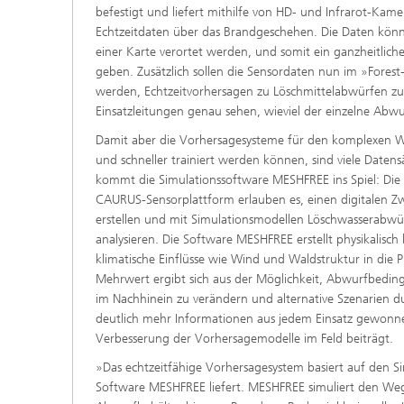
befestigt und liefert mithilfe von HD- und Infrarot-Kam
Echtzeitdaten über das Brandgeschehen. Die Daten könne
einer Karte verortet werden, und somit ein ganzheitlich
geben. Zusätzlich sollen die Sensordaten nun im »Forest
werden, Echtzeitvorhersagen zu Löschmittelabwürfen z
Einsatzleitungen genau sehen, wieviel der einzelne Abwu
Damit aber die Vorhersagesysteme für den komplexen Was
und schneller trainiert werden können, sind viele Date
kommt die Simulationssoftware MESHFREE ins Spiel: Die 
CAURUS-Sensorplattform erlauben es, einen digitalen Z
erstellen und mit Simulationsmodellen Löschwasserabwür
analysieren. Die Software MESHFREE erstellt physikalisc
klimatische Einflüsse wie Wind und Waldstruktur in die
Mehrwert ergibt sich aus der Möglichkeit, Abwurfbedi
im Nachhinein zu verändern und alternative Szenarien 
deutlich mehr Informationen aus jedem Einsatz gewonn
Verbesserung der Vorhersagemodelle im Feld beiträgt.
»Das echtzeitfähige Vorhersagesystem basiert auf den S
Software MESHFREE liefert. MESHFREE simuliert den We