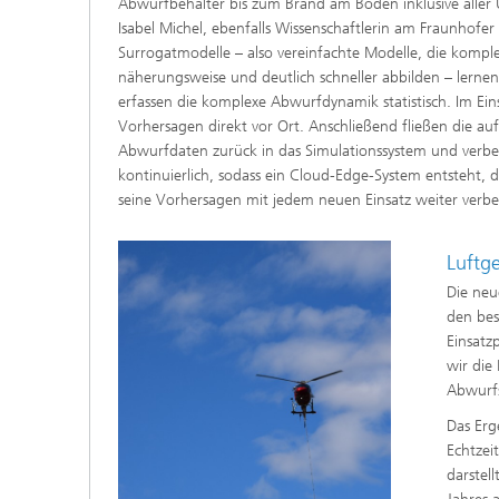
Abwurfbehälter bis zum Brand am Boden inklusive aller 
Isabel Michel, ebenfalls Wissenschaftlerin am Fraunhof
Surrogatmodelle – also vereinfachte Modelle, die kompl
näherungsweise und deutlich schneller abbilden – lerne
erfassen die komplexe Abwurfdynamik statistisch. Im Einsa
Vorhersagen direkt vor Ort. Anschließend fließen die au
Abwurfdaten zurück in das Simulationssystem und verbe
kontinuierlich, sodass ein Cloud-Edge-System entsteht, d
seine Vorhersagen mit jedem neuen Einsatz weiter verbes
Luftg
Die neu
den bes
Einsatz
wir die
Abwurfs
Das Erg
Echtzei
darstel