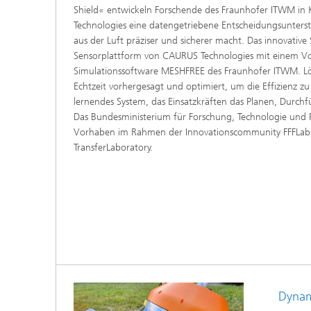
Shield« entwickeln Forschende des Fraunhofer ITWM in
Modelli
Optimie
Technologies eine datengetriebene Entscheidungsunter
aus der Luft präziser und sicherer macht. Das innovative
Sensorplattform von CAURUS Technologies mit einem V
Simulationssoftware MESHFREE des Fraunhofer ITWM. L
Echtzeit vorhergesagt und optimiert, um die Effizienz zu
Mikrost
lernendes System, das Einsatzkräften das Planen, Durchf
Das Bundesministerium für Forschung, Technologie und
Filtrati
Vorhaben im Rahmen der Innovationscommunity FFFLab, k
Transpo
TransferLaboratory.
Strömun
modelli
optimie
Elektro
Flexibl
Intelli
– Strom
simulie
Dynam
Materia