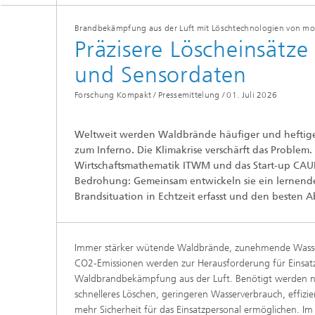
und Computing«
Inline-Qualitätskontrolle für die
Lastdat
Produktion
Brandbekämpfung aus der Luft mit Löschtechnologien von m
Business Analytics und
Gitterf
Präzisere Löscheinsätze
Anomaliedetektion
KI-Lösungen für Digitalisierung und
Dynamik
Nachhaltigkeit
und Sensordaten
Finanz- und
Zerstör
Versicherungsmathematik
KI-Anwendungen für die Industrie
Kabel, S
Forschung Kompakt / Pressemittelung /
01. Juli 2026
mit wenig Daten
Struktu
Quantencomputing im Bereich
Schicht
»Analytics und Computing«
Quantencomputing in der
Menschm
Weltweit werden Waldbrände häufiger und heftige
Bildverarbeitung
Maschin
®
Investmentmanagement und -
Materia
zum Inferno. Die Klimakrise verschärft das Problem.
optimierung
Wirtschaftsmathematik ITWM und das Start-up CA
Reifenm
Bedrohung: Gemeinsam entwickeln sie ein lernendes
Seismische Datenverarbeitung
Quanten
Brandsituation in Echtzeit erfasst und den besten 
®
Techni
Datenanalyse und Künstliche
3D Mikr
Intelligenz
Immer stärker wütende Waldbrände, zunehmende Wass
Skalierbare parallele
CO2-Emissionen werden zur Herausforderung für Einsat
Programmierung
Waldbrandbekämpfung aus der Luft. Benötigt werden n
schnelleres Löschen, geringeren Wasserverbrauch, effiz
Technisc
mehr Sicherheit für das Einsatzpersonal ermöglichen. Im