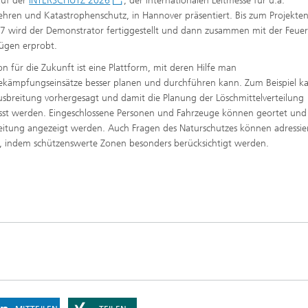
auf der
INTERSCHUTZ 2026
, der internationalen Leitmesse für u.a.
hren und Katastrophenschutz, in Hannover präsentiert. Bis zum Projekte
27 wird der Demonstrator fertiggestellt und dann zusammen mit der Feue
flügen erprobt.
ion für die Zukunft ist eine Plattform, mit deren Hilfe man
kämpfungseinsätze besser planen und durchführen kann. Zum Beispiel k
sbreitung vorhergesagt und damit die Planung der Löschmittelverteilung
st werden. Eingeschlossene Personen und Fahrzeuge können geortet und
leitung angezeigt werden. Auch Fragen des Naturschutzes können adressie
 indem schützenswerte Zonen besonders berücksichtigt werden.