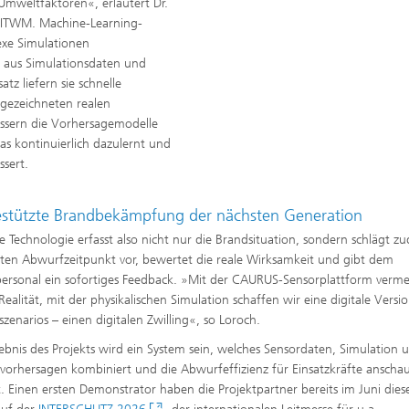
Umweltfaktoren«, erläutert Dr.
er ITWM. Machine-Learning-
exe Simulationen
n aus Simulationsdaten und
tz liefern sie schnelle
fgezeichneten realen
ssern die Vorhersagemodelle
as kontinuierlich dazulernt und
sert.
estützte Brandbekämpfung der nächsten Generation
e Technologie erfasst also nicht nur die Brandsituation, sondern schlägt z
ten Abwurfzeitpunkt vor, bewertet die reale Wirksamkeit und gibt dem
personal ein sofortiges Feedback. »Mit der CAURUS-Sensorplattform verm
 Realität, mit der physikalischen Simulation schaffen wir eine digitale Versi
zenarios – einen digitalen Zwilling«, so Loroch.
ebnis des Projekts wird ein System sein, welches Sensordaten, Simulation 
tvorhersagen kombiniert und die Abwurfeffizienz für Einsatzkräfte anschau
lt. Einen ersten Demonstrator haben die Projektpartner bereits im Juni dies