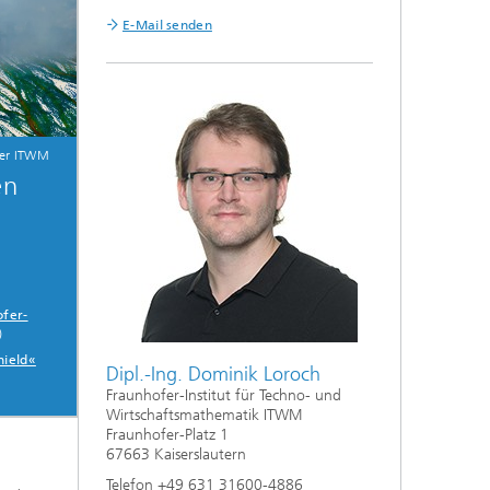
E-Mail senden
fer ITWM
en
ofer-
)
hield«
Dipl.-Ing. Dominik Loroch
Fraunhofer-Institut für Techno- und
Wirtschaftsmathematik ITWM
Fraunhofer-Platz 1
67663 Kaiserslautern
Telefon +49 631 31600-4886