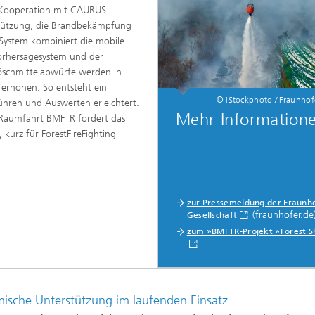
 Kooperation mit CAURUS
erung, Simulation und
rung im Leichtbau
stützung, die Brandbekämpfung
 System kombiniert die mobile
orhersagesystem und der
öschmittelabwürfe werden in
 erhöhen. So entsteht ein
rukturanalyse
© iStockphoto / Fraunho
ühren und Auswerten erleichtert.
Mehr Information
 Raumfahrt BMFTR fördert das
on, Separation und Reaktiver
urz für ForestFireFighting
rt
gsdynamische Prozesse
eren, simulieren und
ren
zur Pressemeldung der Fraunh
chemie und Batterien
(fraunhofer.de
Gesellschaft
zum »BMFTR-Projekt »Forest S
e Strukturen
gente Energienetze optimieren
-, Gas- und Wärmenetze
ren, steuern und regeln
ische Unterstützung im laufenden Einsatz
lcharakterisierung und -