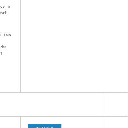
nde im
rwehr
ann die
 der
rt