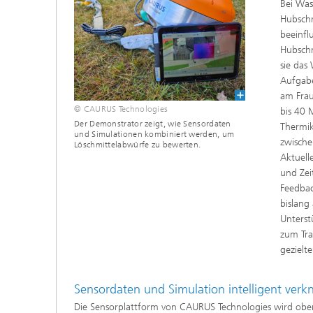
Bei Was
prüfun
Hubschr
beeinfl
Modellr
Hubschr
sie das
Modelli
Aufgabe
Optimi
am Frau
© CAURUS Technologies
bis 40 
Der Demonstrator zeigt, wie Sensordaten
Thermik
und Simulationen kombiniert werden, um
zwische
Löschmittelabwürfe zu bewerten.
Aktuell
und Zei
Feedbac
bislang
Unterst
zum Tra
gezielt
Sensordaten und Simulation intelligent verk
Die Sensorplattform von CAURUS Technologies wird ober