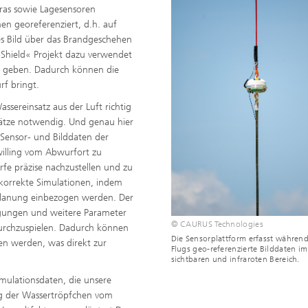
eras sowie Lagesensoren
n georeferenziert, d.h. auf
es Bild über das Brandgeschehen
-Shield« Projekt dazu verwendet
u geben. Dadurch können die
rf bringt.
sereinsatz aus der Luft richtig
nsätze notwendig. Und genau hier
Sensor- und Bilddaten der
willing vom Abwurfort zu
fe präzise nachzustellen und zu
h korrekte Simulationen, indem
 Planung einbezogen werden. Der
ngungen und weitere Parameter
© CAURUS Technologies
durchzuspielen. Dadurch können
Die Sensorplattform erfasst währen
en werden, was direkt zur
Flugs geo-referenzierte Bilddaten im
sichtbaren und infraroten Bereich.
imulationsdaten, die unsere
g der Wassertröpfchen vom