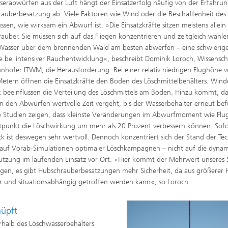
serabwürfen aus der Luft hängt der Einsatzerfolg häufig von der Erfahrun
g
auberbesatzung ab. Viele Faktoren wie Wind oder die Beschaffenheit des
ussen, wie wirksam ein Abwurf ist. »Die Einsatzkräfte sitzen meistens allein
eduktion
auber. Sie müssen sich auf das Fliegen konzentrieren und zeitgleich wähl
 Wasser über dem brennenden Wald am besten abwerfen – eine schwierig
erung, Simulation und
 bei intensiver Rauchentwicklung«, beschreibt Dominik Loroch, Wissensch
erung von Dämmstoffen
nhofer ITWM, die Herausforderung. Bei einer relativ niedrigen Flughöhe 
Metern öffnen die Einsatzkräfte den Boden des Löschmittelbehälters. Win
 beeinflussen die Verteilung des Löschmittels am Boden. Hinzu kommt, da
n den Abwürfen wertvolle Zeit vergeht, bis der Wasserbehälter erneut befül
e Studien zeigen, dass kleinste Veränderungen im Abwurfmoment wie Fl
tpunkt die Löschwirkung um mehr als 20 Prozent verbessern können. Sofo
k ist deswegen sehr wertvoll. Dennoch konzentriert sich der Stand der Te
 auf Vorab-Simulationen optimaler Löschkampagnen – nicht auf die dyna
ützung im laufenden Einsatz vor Ort. »Hier kommt der Mehrwert unseres 
gen, es gibt Hubschrauberbesatzungen mehr Sicherheit, da aus größerer
er und situationsabhängig getroffen werden kann«, so Loroch.
nüpft
halb des Löschwasserbehälters