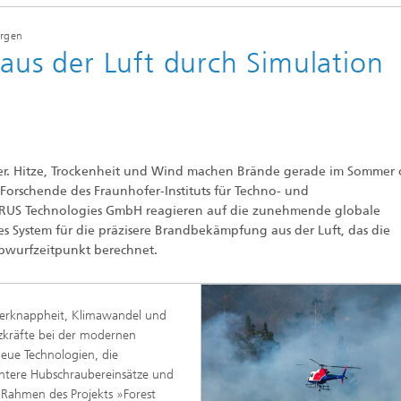
Echtzeit-Anlagenbetrieb und
en und Betriebsfestigkeit
Antriebstechnik
orgen
reie Methoden
 aus der Luft durch Simulation
 und Systemsimulation
Biosensorik und Medizingeräte
ungsfreie Prüfung
chläuche und flexible
ren
dickenmessung
odelle und Mensch-
r. Hitze, Trockenheit und Wind machen Brände gerade im Sommer 
e-Interaktion
lanalyse
 Forschende des Fraunhofer-Instituts für Techno- und
URUS Technologies GmbH reagieren auf die zunehmende globale
odelle CDTire
 System für die präzisere Brandbekämpfung aus der Luft, das die
technologie
Abwurfzeitpunkt berechnet.
Mitarbeitende
kum
o- und Mesodruck
erknappheit, Klimawandel und
zkräfte bei der modernen
eue Technologien, die
ientere Hubschraubereinsätze und
he Textilien und Vliesstoffe
 Rahmen des Projekts »Forest
®