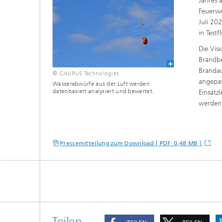
Jahres 
Feuerwe
Juli 20
in Test
Die Vis
Brandbe
Brandau
© CAURUS Technologies
angepas
Wasserabwürfe aus der Luft werden
datenbasiert analysiert und bewertet.
Einsatz
werden,
Pressemitteilung zum Download [ PDF 0,48 MB ]
Teilen