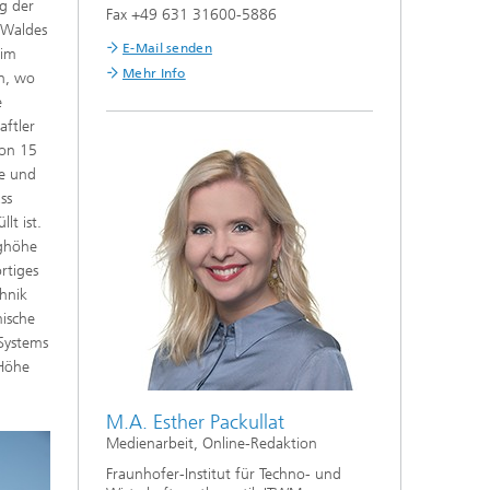
g der
Fax +49 631 31600-5886
 Waldes
E-Mail senden
 im
Mehr Info
en, wo
e
aftler
von 15
de und
ss
lt ist.
ughöhe
rtiges
chnik
mische
Systems
 Höhe
M.A. Esther Packullat
Medienarbeit, Online-Redaktion
Fraunhofer-Institut für Techno- und