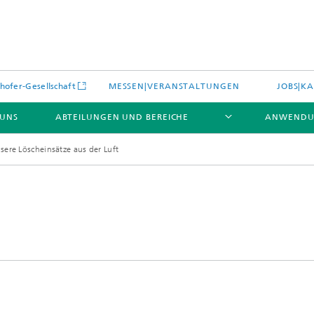
hofer-Gesellschaft
MESSEN|VERANSTALTUNGEN
JOBS|KA
 UNS
ABTEILUNGEN UND BEREICHE
ANWENDU
isere Löscheinsätze aus der Luft
es
Aktuelles
e und Leistungen
Leistungen und Produkte
es aus dem Bereich »Prozesse
erialien«
e Umgebungsdaten
Energieerzeugung und -verteilun
e und Leistungen