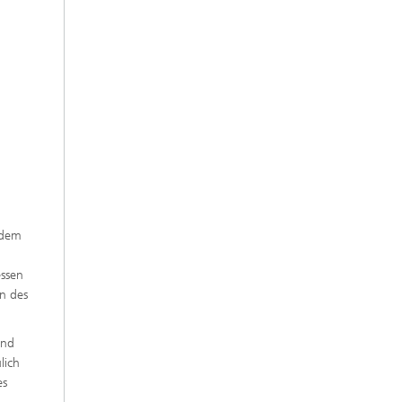
udem
essen
on des
und
lich
es