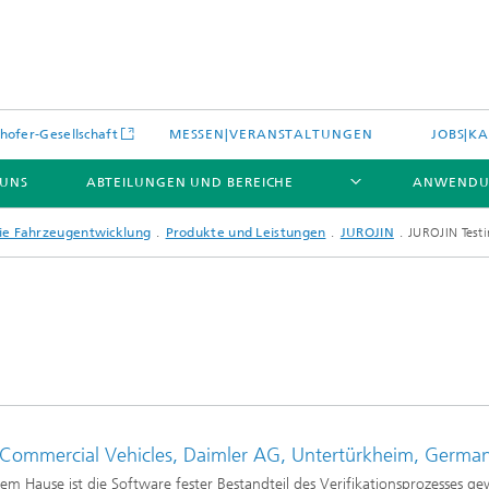
hofer-Gesellschaft
MESSEN|VERANSTALTUNGEN
JOBS|KA
 UNS
ABTEILUNGEN UND BEREICHE
ANWENDU
ie Fahrzeugentwicklung
Produkte und Leistungen
JUROJIN
JUROJIN Test
es
Aktuelles
e und Leistungen
Leistungen und Produkte
es aus dem Bereich »Prozesse
erialien«
- Commercial Vehicles, Daimler AG, Untertürkheim, Germa
e Umgebungsdaten
Energieerzeugung und -verteilun
m Hause ist die Software fester Bestandteil des Verifikationsprozesses g
e und Leistungen