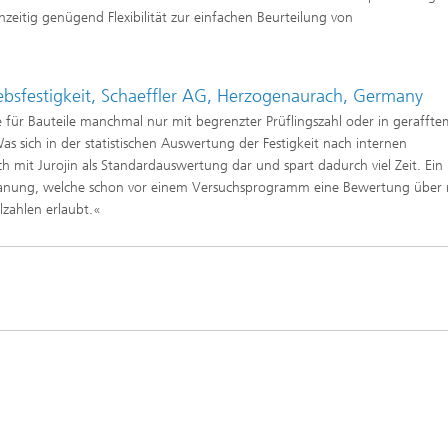
zeitig genügend Flexibilität zur einfachen Beurteilung von
Echtzeit-Anlagenbetrieb und
en und Betriebsfestigkeit
Antriebstechnik
reie Methoden
 und Systemsimulation
Biosensorik und Medizingeräte
bsfestigkeit, Schaeffler AG, Herzogenaurach, Germany
ungsfreie Prüfung
für Bauteile manchmal nur mit begrenzter Prüflingszahl oder in geraffte
chläuche und flexible
ren
sich in der statistischen Auswertung der Festigkeit nach internen
dickenmessung
h mit Jurojin als Standardauswertung dar und spart dadurch viel Zeit. Ein
odelle und Mensch-
hsplanung, welche schon vor einem Versuchsprogramm eine Bewertung über 
e-Interaktion
lzahlen erlaubt.«
lanalyse
odelle CDTire
technologie
Mitarbeitende
kum
o- und Mesodruck
he Textilien und Vliesstoffe
®