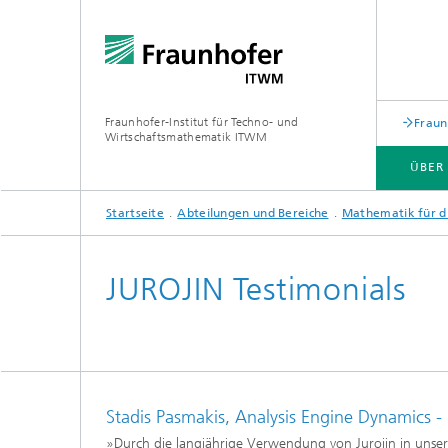
Fraunhofer-Institut für Techno- und
Fraun
Wirtschaftsmathematik ITWM
ÜBER
Startseite
Abteilungen und Bereiche
Mathematik für d
ABTEILUNGEN UND BEREICHE
ANWENDUNGSFELDER
PRESSE|AKTUELLES
JUROJIN Testimonials
Industrial Image Learning
Aktuell
Aktuelles
Produkt
Aktuell
Produkte und Dienstleistungen
und Mat
Stadis Pasmakis, Analysis Engine Dynamics 
Produkte und Leistungen
Digital
Aktuelles aus dem Bereich »Analytics
»Durch die langjährige Verwendung von Jurojin in unsere
Produkt