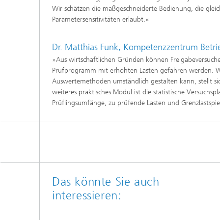
und Computing«
Wir schätzen die maßgeschneiderte Bedienung, die gleich
Inline-Qualitätskontrolle für die
Lastdat
Produktion
Parametersensitivitäten erlaubt.«
Business Analytics und
Gitterf
Anomaliedetektion
KI-Lösungen für Digitalisierung und
Dynamik
Nachhaltigkeit
Dr. Matthias Funk, Kompetenzzentrum Betrie
Finanz- und
Zerstör
Versicherungsmathematik
»Aus wirtschaftlichen Gründen können Freigabeversuche 
KI-Anwendungen für die Industrie
Kabel, S
mit wenig Daten
Struktu
Prüfprogramm mit erhöhten Lasten gefahren werden. Was 
Quantencomputing im Bereich
Schicht
Auswertemethoden umständlich gestalten kann, stellt sic
»Analytics und Computing«
Quantencomputing in der
Menschm
weiteres praktisches Modul ist die statistische Versuc
Bildverarbeitung
Maschin
®
Investmentmanagement und -
Prüflingsumfänge, zu prüfende Lasten und Grenzlastspie
Materia
optimierung
Reifenm
Seismische Datenverarbeitung
Quanten
®
Techni
Datenanalyse und Künstliche
3D Mikr
Intelligenz
Skalierbare parallele
Das könnte Sie auch
Programmierung
interessieren:
Technisc