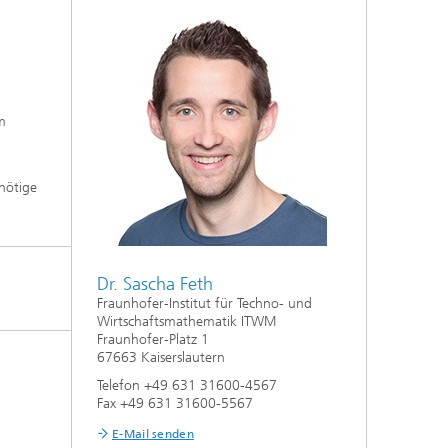
Energie und Versorgung
m
Optimierung in den Life Sciences
Aktuelles
nötige
Operations Research:
Produktionsplanung und -steuerung
Dr. Sascha Feth
Fraunhofer-Institut für Techno- und
Wirtschaftsmathematik ITWM
Fraunhofer-Platz 1
67663 Kaiserslautern
Telefon +49 631 31600-4567
Fax +49 631 31600-5567
E-Mail senden