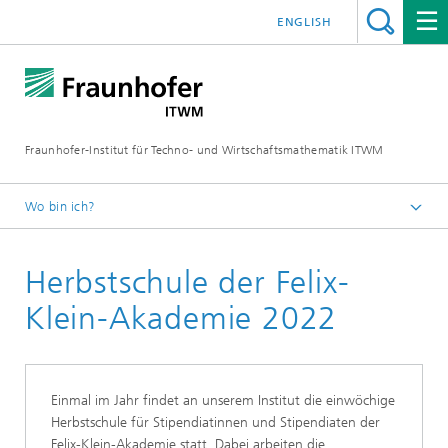
ENGLISH
Fraunhofer-Institut für Techno- und Wirtschaftsmathematik ITWM
Wo bin ich?
Startseite
Herbstschule der Felix-
Jobs|Karriere
Studierende
Klein-Akademie 2022
Einmal im Jahr findet an unserem Institut die einwöchige
Herbstschule für Stipendiatinnen und Stipendiaten der
Felix-Klein-Akademie statt. Dabei arbeiten die