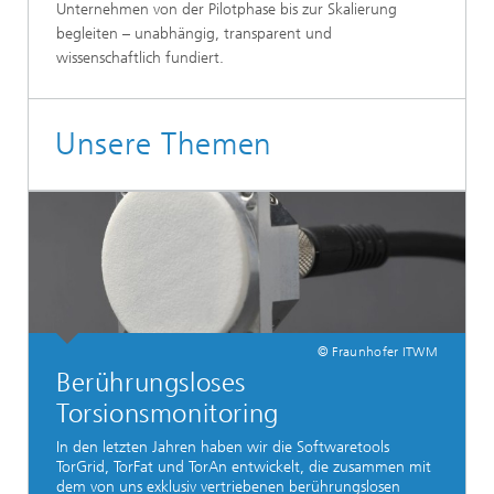
Unternehmen von der Pilotphase bis zur Skalierung
begleiten – unabhängig, transparent und
wissenschaftlich fundiert.
Unsere Themen
© Fraunhofer ITWM
Berührungsloses
Torsionsmonitoring
In den letzten Jahren haben wir die Softwaretools
TorGrid, TorFat und TorAn entwickelt, die zusammen mit
dem von uns exklusiv vertriebenen berührungslosen