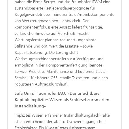
haben die Firma Berger und das Fraunhofer ITWM eine
zustandsbasierte Restlebensdauerprognose für
Kugelgewindetriebe – eine zentrale Antriebskomponente
von Werkzeugmaschinen – entwickelt. Der
komponentenfokussierte Ansatz liefert frühzeitige,
verlässliche Hinweise auf Verschleiß, macht
Wartungsfenster planbar, reduziert ungeplante
Stillstände und optimiert die Ersatzteil- sowie
Kapazitätsplanung. Die Lösung steht
Werkzeugmaschinenherstellern zur Verfügung und
ermöglicht in der Komponentenfertigung Remote
Service, Predictive Maintenance und Equipment-as-a-
Service – für höhere OEE, stabile Taktzeiten und einen
robusteren Auftragsdurchlauf.
Safa Omri, Fraunhofer IAO: »Das unsichtbare
Kapital: Implizites Wissen als Schlüssel zur smarten
Instandhaltung«
Implizites Wissen erfahrener Instandhaltungsfachkräfte
ist ein entscheidender, aber oft schwer zugänglicher
Erfolgsfaktor. Ein KI-gestütztes Assistenzsystem