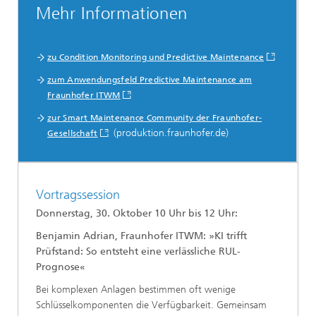
Mehr Informationen
zu Condition Monitoring und Predictive Maintenance
zum Anwendungsfeld Predictive Maintenance am
Fraunhofer ITWM
zur Smart Maintenance Community der Fraunhofer-
(produktion.fraunhofer.de)
Gesellschaft
Vortragssession
Donnerstag, 30. Oktober 10 Uhr bis 12 Uhr:
Benjamin Adrian, Fraunhofer ITWM: »KI trifft
Prüfstand: So entsteht eine verlässliche RUL-
Prognose«
Bei komplexen Anlagen bestimmen oft wenige
Schlüsselkomponenten die Verfügbarkeit. Gemeinsam