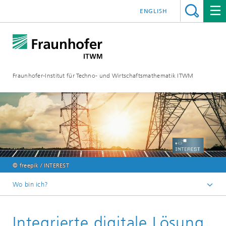
ENGLISH
Fraunhofer-Institut für Techno- und Wirtschaftsmathematik ITWM
© freepik / INTEREST
Wo bin ich?
Startseite
Integrierte digitale Lösung
Anwendungsfelder