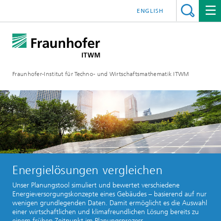
ENGLISH
Fraunhofer-Institut für Techno- und Wirtschaftsmathematik ITWM
Energielösungen vergleichen
Unser Planungstool simuliert und bewertet verschiedene
Energieversorgungskonzepte eines Gebäudes – basierend auf nur
wenigen grundlegenden Daten. Damit ermöglicht es die Auswahl
einer wirtschaftlichen und klimafreundlichen Lösung bereits zu
einem frühen Zeitpunkt im Planungsprozess.