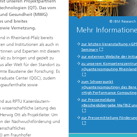
it unseren Projektpartnern
erung, Simulation und
echnologien (QT). Das vom
rung im Leichtbau
ft und Gesundheit (MWG)
es und breites
© IBM Research /
sowie Vernetzung.
Mehr Information
d in Rheinland-Pfalz bereits
rukturanalyse
äten und Institutionen als auch in
zur letzten Veranstaltung »GP
Seminar«
rtinnen und Experten mit diesem
on, Separation und Reaktiver
zur externen Website der Initia
lz zu bringen und gezielt zu
rt
zu unserem Kompetenzzentru
s aller Welt für den Standort zu
gsdynamische Prozesse
»Quantencomputing Rheinland
mte Bausteine der Forschung: Es
eren, simulieren und
ren
 Graduate Center (QGC), zudem
zum Schwerpunkt
ungsaufenthalte sowie
»Quantencomputing« des Bere
chemie und Batterien
»High Performance Computing
zur Pressemeldung
nd aus RPTU Kaiserslautern-
e Strukturen
»Bescheidübergabe MaTBiZ un
wissenschaftliche Leitung des
Herwig Ott als Projektleiter. Um
gente Energienetze optimieren
zur Pressemitteilung Förderun
-, Gas- und Wärmenetze
tion der Nachwuchsförderung und
ren, steuern und regeln
enschaftliches
)) am Fraunhofer
lcharakterisierung und -