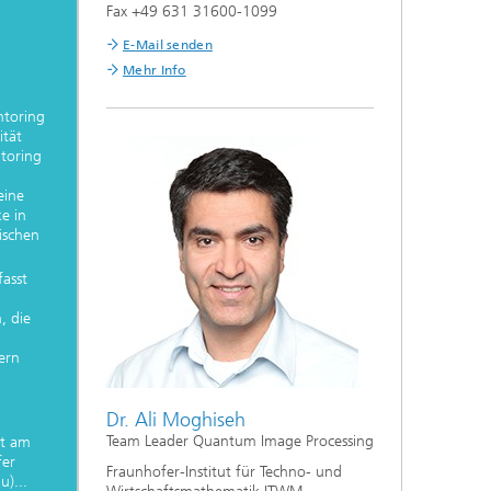
Fax +49 631 31600-1099
E-Mail senden
Mehr Info
toring
ität
toring
eine
ke in
ischen
asst
, die
ern
Dr. Ali Moghiseh
Team Leader Quantum Image Processing
et am
fer
Fraunhofer-Institut für Techno- und
)...