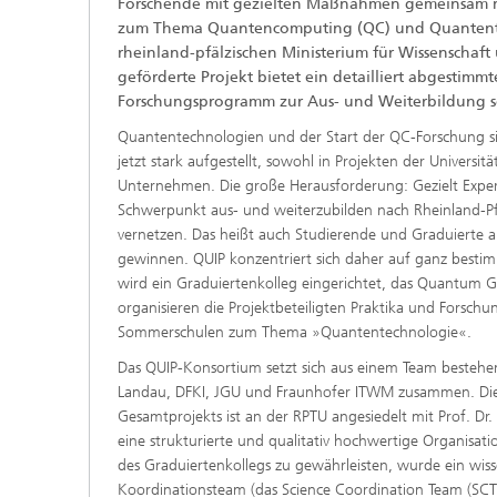
Forschende mit gezielten Maßnahmen gemeinsam m
Modelli
zum Thema Quantencomputing (QC) und Quantent
Optimie
rheinland-pfälzischen Ministerium für Wissenscha
geförderte Projekt bietet ein detailliert abgestimmt
Forschungsprogramm zur Aus- und Weiterbildung 
Quantentechnologien und der Start der QC-Forschung sin
Mikrost
jetzt stark aufgestellt, sowohl in Projekten der Universit
Unternehmen. Die große Herausforderung: Gezielt Expe
Filtrati
Schwerpunkt aus- und weiterzubilden nach Rheinland-Pfa
Transpo
vernetzen. Das heißt auch Studierende und Graduierte au
Strömun
gewinnen. QUIP konzentriert sich daher auf ganz bestim
modelli
optimie
wird ein Graduiertenkolleg eingerichtet, das Quantum
organisieren die Projektbeteiligten Praktika und Forsch
Elektro
Sommerschulen zum Thema »Quantentechnologie«.
Das QUIP-Konsortium setzt sich aus einem Team bestehe
Flexibl
Landau, DFKI, JGU und Fraunhofer ITWM zusammen. Die 
Gesamtprojekts ist an der RPTU angesiedelt mit Prof. Dr. 
Intelli
– Strom
eine strukturierte und qualitativ hochwertige Organisa
simulie
des Graduiertenkollegs zu gewährleisten, wurde ein wiss
Koordinationsteam (das Science Coordination Team (SCT
Materia