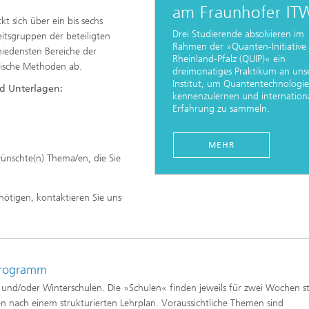
am Fraunhofer I
kt sich über ein bis sechs
Drei Studierende absolvieren im
itsgruppen der beteiligten
Rahmen der »Quanten-Initiative
hiedensten Bereiche der
Rheinland-Pfalz (QUIP)« ein
tische Methoden ab.
dreimonatiges Praktikum an un
Institut, um Quantentechnologi
nd Unterlagen:
kennenzulernen und internation
Erfahrung zu sammeln.
MEHR
wünschte(n) Thema/en, die Sie
nötigen, kontaktieren Sie uns
Programm
und/oder Winterschulen. Die »Schulen« finden jeweils für zwei Wochen s
ten nach einem strukturierten Lehrplan. Voraussichtliche Themen sind