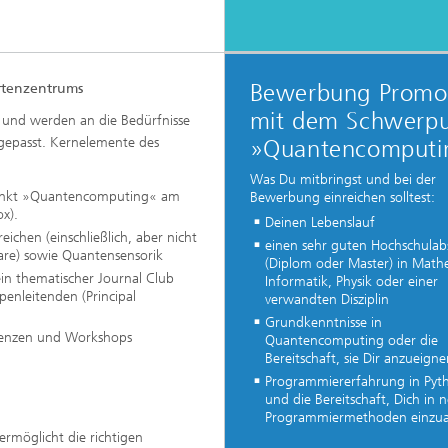
Bewerbung Promo
rtenzentrums
mit dem Schwerp
 und werden an die Bedürfnisse
ngepasst. Kernelemente des
»Quantencomputi
Was Du mitbringst und bei der
punkt »Quantencomputing« am
Bewerbung einreichen solltest:
x).
Deinen Lebenslauf
chen (einschließlich, aber nicht
einen sehr guten Hochschulab
re) sowie Quantensensorik
(Diplom oder Master) in Math
in thematischer Journal Club
Informatik, Physik oder einer
penleitenden (Principal
verwandten Disziplin
Grundkenntnisse in
ferenzen und Workshops
Quantencomputing oder die
Bereitschaft, sie Dir anzueigne
Programmiererfahrung in Pyt
und die Bereitschaft, Dich in 
Programmiermethoden einzua
 ermöglicht die richtigen