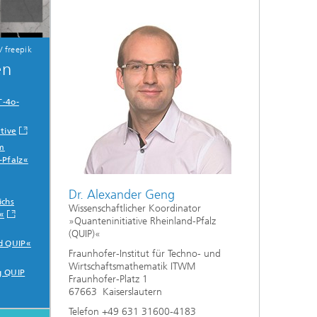
 freepik
en
T-4o-
tive
m
-Pfalz«
Dr. Alexander Geng
ichs
Wissenschaftlicher Koordinator
«
»Quanteninitiative Rheinland-Pfalz
(QUIP)«
d QUIP«
Fraunhofer-Institut für Techno- und
Wirtschaftsmathematik ITWM
g QUIP
Fraunhofer-Platz 1
67663 Kaiserslautern
Telefon +49 631 31600-4183