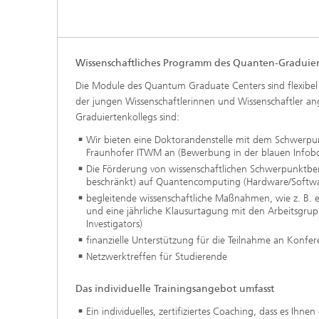
Wissenschaftliches Programm des Quanten-Graduie
Die Module des Quantum Graduate Centers sind flexibel
der jungen Wissenschaftlerinnen und Wissenschaftler a
Graduiertenkollegs sind:
Wir bieten eine Doktorandenstelle mit dem Schwer
Fraunhofer ITWM an (Bewerbung in der blauen Infobo
Die Förderung von wissenschaftlichen Schwerpunktberei
beschränkt) auf Quantencomputing (Hardware/Softwa
begleitende wissenschaftliche Maßnahmen, wie z. B. e
und eine jährliche Klausurtagung mit den Arbeitsgrup
Investigators)
finanzielle Unterstützung für die Teilnahme an Kon
Netzwerktreffen für Studierende
Das individuelle Trainingsangebot umfasst
Ein individuelles, zertifiziertes Coaching, dass es Ihnen