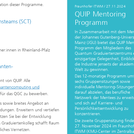
g
sation dieser Programme.
Fraunhofer ITWM / 27.11.2024
QUIP Mentoring
eduktion
ionsteams (SCT)
Programm
erung, Simulation und
In Zusammenarbeit mit dem Men
erung von Dämmstoffen
der Johannes Gutenberg-Univers
Mainz (JGU) bietet das QUIP Men
Programm den Mitgliedern des
r:innen in Rheinland-Pfalz
Quantum Graduiertenzentrums 
einzigartige Gelegenheit, Einblic
die Industrie jenseits der akadem
anten-
Welt zu gewinnen.
Das 12-monatige Programm umf
nt von QUIP. Alle
sechs Gruppensitzungen sowie
individuelle Mentoring-Sitzungen
antencomputing und
darauf abzielen, das berufliche
h für das QGC zu bewerben.
Netzwerk der Mentees zu erweit
und sich auf Karriere- und
s sowie breites Angebot an
Persönlichkeitsentwicklung zu
ldungen. Erweitern und vertiefen
konzentrieren.
tzen Sie bei der Entwicklung
Die zweite Gruppensitzung find
s Graduiertenkolleg schafft Raum
27. November 2024 im Fraunho
iches Vernetzen.
ITWM (KMU-Center im Zentralbau