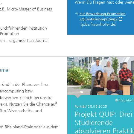
Wenn Du Fragen hast oder weite
.
B. Micro-Master of Business
zur Bewerbung Promotion
»Quantencomputing«
(jobs.fraunhofer.de)
urchführenden Institution
r Promotion
 – organisiert als Journal
hema
sind in der Phase vor Ihrer
tencomputing bzw.
ewerben Sie sich bei uns für
© Fraunho
axis. Nutzen Sie die Chance auf
Porträt/ 28.08.2025
 Top-Wissenschafts- und
Projekt QUIP: Drei
Studierende
on Rheinland-Pfalz oder aus dem
absolvieren Prakt