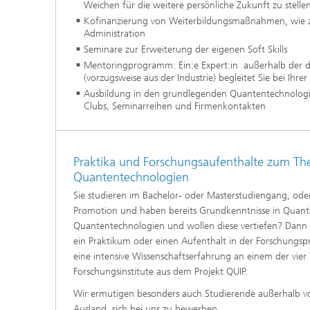
Weichen für die weitere persönliche Zukunft zu stellen
Kofinanzierung von Weiterbildungsmaßnahmen, wie z.
Administration
Seminare zur Erweiterung der eigenen Soft Skills
Mentoringprogramm: Ein:e Expert:in außerhalb der d
(vorzugsweise aus der Industrie) begleitet Sie bei Ihre
Ausbildung in den grundlegenden Quantentechnologien
Clubs, Seminarreihen und Firmenkontakten
Praktika und Forschungsaufenthalte zum T
Quantentechnologien
Sie studieren im Bachelor- oder Masterstudiengang, oder 
Promotion und haben bereits Grundkenntnisse in Quan
Quantentechnologien und wollen diese vertiefen? Dann b
ein Praktikum oder einen Aufenthalt in der Forschungspr
eine intensive Wissenschaftserfahrung an einem der vier
Forschungsinstitute aus dem Projekt QUIP.
Wir ermutigen besonders auch Studierende außerhalb v
Ausland, sich bei uns zu bewerben.