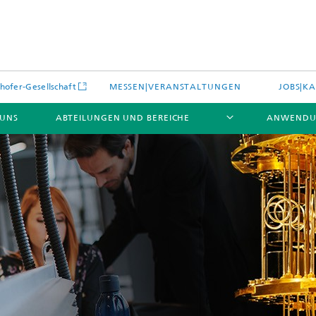
hofer-Gesellschaft
MESSEN|VERANSTALTUNGEN
JOBS|KA
 UNS
ABTEILUNGEN UND BEREICHE
ANWENDU
es
Aktuelles
e und Leistungen
Leistungen und Produkte
es aus dem Bereich »Prozesse
erialien«
e Umgebungsdaten
Energieerzeugung und -verteilun
e und Leistungen