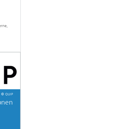
erne,
© QUIP
onen