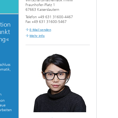
Wirtschaftsmathematik ITWM
Fraunhofer-Platz 1
67663 Kaiserslautern
Telefon +49 631 31600-4467
Fax +49 631 31600-5467
tion
E-Mail senden
unkt
Mehr Info
ng«
schluss
ematik,
n
hon
neue
rbeiten