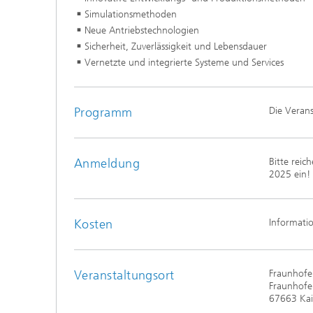
Simulationsmethoden
Modelli
Optimie
Neue Antriebstechnologien
Sicherheit, Zuverlässigkeit und Lebensdauer
Vernetzte und integrierte Systeme und Services
Mikrost
Programm
Die Verans
Filtrati
Transpo
Strömun
Anmeldung
Bitte reic
modelli
2025 ein!
optimie
Elektro
Kosten
Informatio
Flexibl
Intelli
Veranstaltungsort
Fraunhofe
– Strom
Fraunhofer
simulie
67663 Kai
Materia