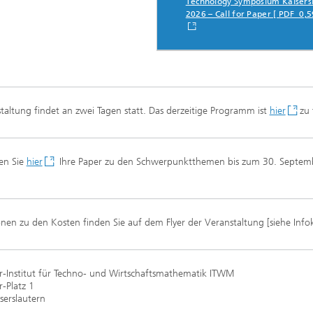
Technology Symposium Kaisers
erung, Simulation und
2026 – Call for Paper [ PDF 0,5
rung im Leichtbau
rukturanalyse
taltung findet an zwei Tagen statt. Das derzeitige Programm ist
hier
zu
on, Separation und Reaktiver
rt
gsdynamische Prozesse
hen Sie
hier
Ihre Paper zu den Schwerpunktthemen bis zum 30. Septem
eren, simulieren und
ren
chemie und Batterien
nen zu den Kosten finden Sie auf dem Flyer der Veranstaltung [siehe Infok
e Strukturen
gente Energienetze optimieren
r-Institut für Techno- und Wirtschaftsmathematik ITWM
-, Gas- und Wärmenetze
-Platz 1
ren, steuern und regeln
serslautern
lcharakterisierung und -