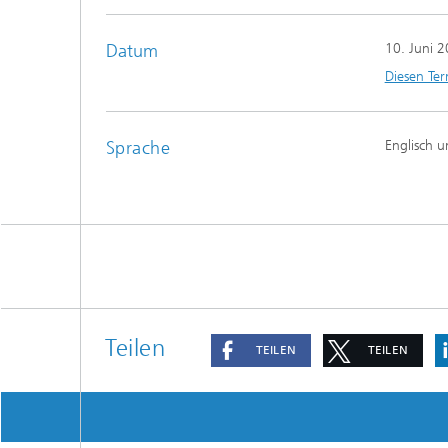
prüfun
Datum
10. Juni 
Modellr
Diesen Ter
Modelli
Optimi
Sprache
Englisch 
Teilen
TEILEN
TEILEN