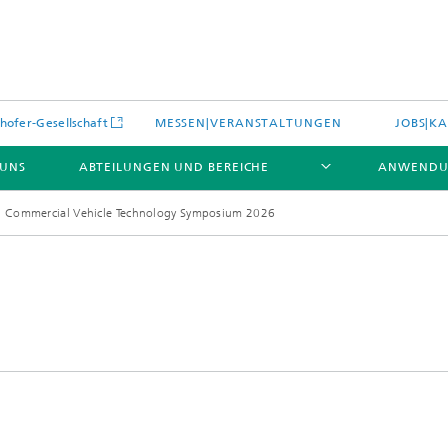
hofer-Gesellschaft
MESSEN|VERANSTALTUNGEN
JOBS|KA
 UNS
ABTEILUNGEN UND BEREICHE
ANWENDU
al Commercial Vehicle Technology Symposium 2026
es
Aktuelles
e und Leistungen
Leistungen und Produkte
es aus dem Bereich »Prozesse
erialien«
e Umgebungsdaten
Energieerzeugung und -verteilun
e und Leistungen