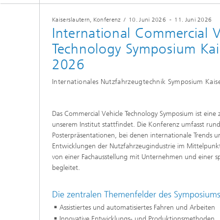
und Computing«
Inline-Qualitätskontrolle für die
Lastdat
Produktion
Kaiserslautern, Konferenz
/
10. Juni 2026
-
11. Juni 2026
Business Analytics und
Gitterf
International Commercial V
Anomaliedetektion
KI-Lösungen für Digitalisierung und
Dynamik
Nachhaltigkeit
Technology Symposium Kais
Finanz- und
Zerstör
Versicherungsmathematik
2026
KI-Anwendungen für die Industrie
Kabel, S
mit wenig Daten
Struktu
Quantencomputing im Bereich
Schicht
Internationales Nutzfahrzeugtechnik Symposium Kaise
»Analytics und Computing«
Quantencomputing in der
Menschm
Bildverarbeitung
Maschin
®
Investmentmanagement und -
Materia
optimierung
Das Commercial Vehicle Technology Symposium ist eine 
Reifenm
unserem Institut stattfindet. Die Konferenz umfasst ru
Seismische Datenverarbeitung
Quanten
Posterpräsentationen, bei denen internationale Trends 
®
Techni
Entwicklungen der Nutzfahrzeugindustrie im Mittelpunk
Datenanalyse und Künstliche
3D Mikr
von einer Fachausstellung mit Unternehmen und einer sp
Intelligenz
begleitet.
Skalierbare parallele
Programmierung
Die zentralen Themenfelder des Symposiums
Assistiertes und automatisiertes Fahren und Arbeiten
Technisc
Innovative Entwicklungs- und Produktionsmethoden