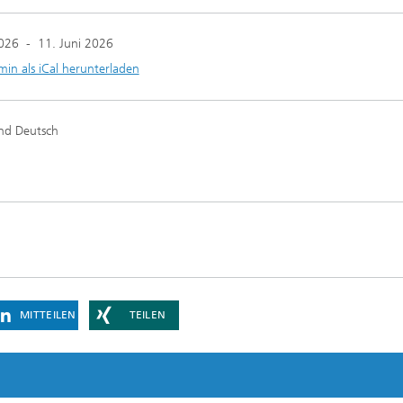
g
2026
-
11. Juni 2026
eduktion
min als iCal herunterladen
erung, Simulation und
erung von Dämmstoffen
und Deutsch
MITTEILEN
TEILEN