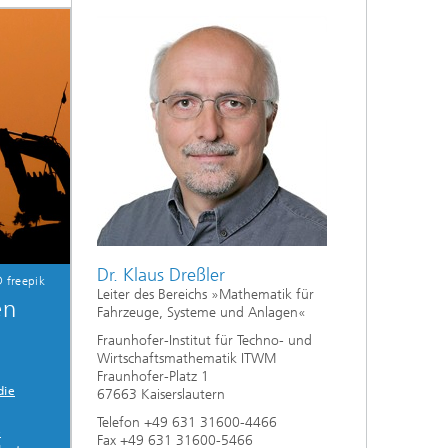
Energie und Versorgung
Optimierung in den Life Sciences
Aktuelles
Operations Research:
Produktionsplanung und -steuerung
Dr. Klaus Dreßler
 freepik
Leiter des Bereichs »Mathematik für
en
Fahrzeuge, Systeme und Anlagen«
Fraunhofer-Institut für Techno- und
Wirtschaftsmathematik ITWM
Fraunhofer-Platz 1
die
67663 Kaiserslautern
Telefon +49 631 31600-4466
e
Fax +49 631 31600-5466