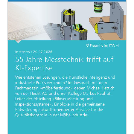
© Fraunhofer ITWM
Interview / 20.07.2026
55 Jahre Messtechnik trifft auf
KI-Expertise
Wie entstehen Lösungen, die Künstliche Intelligenz und
industrielle Praxis verbinden? Im Gespräch mit dem
Fachmagazin »möbelfertigung« geben Michael Hettich
von der Hecht AG und unser Kollege Markus Rauhut,
Leiter der Abteilung »Bildverarbeitung und
Inspektionssysteme«, Einblicke in die gemeinsame
Entwicklung zukunftsorientierter Ansätze für die
Qualitätskontrolle in der Möbelindustrie.