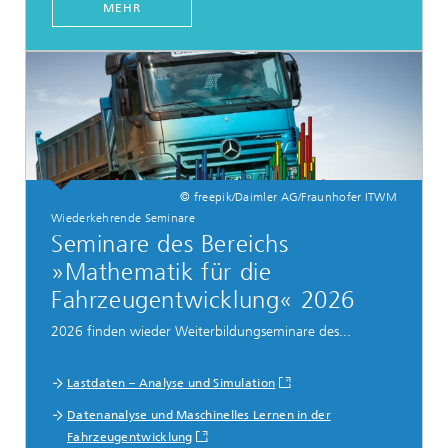
MEHR
© freepik/Daimler AG/Fraunhofer ITWM
Wiederkehrende Seminare
Seminare des Bereichs
»Mathematik für die
Fahrzeugentwicklung« 2026
2026 finden wieder Weiterbildungseminare des...
Lastdaten – Analyse und Simulation
Datenanalyse und Maschinelles Lernen in der
Fahrzeugentwicklung