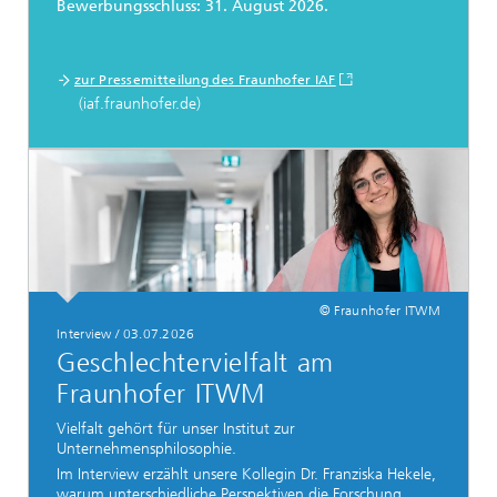
Bewerbungsschluss: 31. August 2026.
zur Pressemitteilung des Fraunhofer IAF
(iaf.fraunhofer.de)
© Fraunhofer ITWM
Interview / 03.07.2026
Geschlechtervielfalt am
Fraunhofer ITWM
Vielfalt gehört für unser Institut zur
Unternehmensphilosophie.
Im Interview erzählt unsere Kollegin Dr. Franziska Hekele,
warum unterschiedliche Perspektiven die Forschung