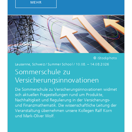
MEHR
© iStockphoto
Lausanne, Schweiz / Summer School / 10.08. – 14.08.2026
Sommerschule zu
Versicherungsinnovationen
Die Sommerschule zu Versicherungsinnovationen widmet
sich aktuellen Fragestellungen rund um Produkte,
Nachhaltigkeit und Regulierung in der Versicherungs-
und Finanzmathematik. Die wissenschaftliche Leitung der
Veranstaltung übernehmen unsere Kollegen Ralf Korn
und Mark-Oliver Wolf.