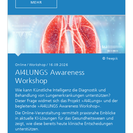
MEHR
© freepik
Online / Workshop / 16.09.2026
AI4LUNGS Awareness
Workshop
Wie kann Künstliche Intelligenz die Diagnostik und
Behandlung von Lungenerkrankungen unterstützen?
Dieser Frage widmet sich das Projekt »AI4Lungs« und der
begleitende »AI4LUNGS Awareness Workshop«.
Die Online-Veranstaltung vermittelt praxisnahe Einblicke
in aktuelle KI-Lösungen für das Gesundheitswesen und
zeigt, wie diese bereits heute klinische Entscheidungen
unterstützen.