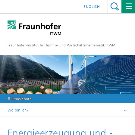
ENGLISH
Fraunhofer-Institut für Techno- und Wirtschaftsmathematik ITWM
© iStockphoto
Wo bin ich?
Startseite
Energieerzeugung und -
Abteilungen und Bereiche