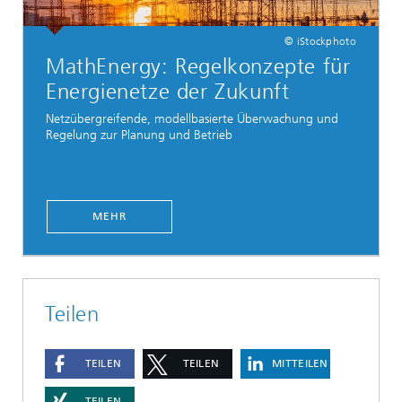
© iStockphoto
MathEnergy: Regelkonzepte für
Energienetze der Zukunft
Netzübergreifende, modellbasierte Überwachung und
Regelung zur Planung und Betrieb
MEHR
Teilen
TEILEN
TEILEN
MITTEILEN
TEILEN