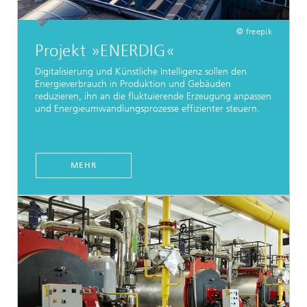
© freepik
Projekt »ENERDIG«
Digitalisierung und Künstliche Intelligenz sollen den
Energieverbrauch in Produktion und Gebäuden
reduzieren, ihn an die fluktuierende Erzeugung anpassen
und Energieumwandlungsprozesse effizienter steuern.
MEHR