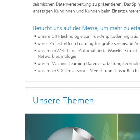
seismischen Datenverarbeitung zu präsentieren. Das Spi
Modelli
Optimie
ansässigen Kundinnen und Kunden beim Einsatz unserer
Besucht uns auf der Messe, um mehr zu erfa
unsere GRT-Technologie zur True-Amplitudenmigratio
Mikrost
unser Projekt »Deep Learning für große seismische A
unseren »Well-Tie« – Automatisierte Wavelet-Extrakti
Filtrati
NetworkTechnologie
Transpo
unsere Machine Learning Datenverarbeitungstechnolo
Strömun
unseren »STX-Prozessor« – Stencil- und Tensor Beschl
modelli
optimie
Elektro
Unsere Themen
Flexibl
Intelli
– Strom
simulie
Materia