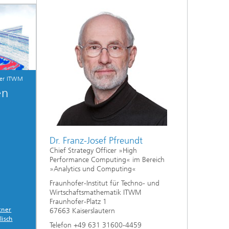
Energie und Versorgung
Optimierung in den Life Sciences
fer ITWM
en
Aktuelles
Operations Research:
Produktionsplanung und -steuerung
Dr. Franz-Josef Pfreundt
Chief Strategy Officer »High
Performance Computing« im Bereich
»Analytics und Computing«
Fraunhofer-Institut für Techno- und
Wirtschaftsmathematik ITWM
Fraunhofer-Platz 1
tner
67663 Kaiserslautern
lisch
Telefon +49 631 31600-4459