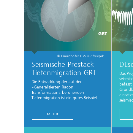
prüfun
Modellr
Modelli
Optimi
© Fraunhofer ITWM / freepik
Seismische Prestack-
DLse
Tiefenmigration GRT
Das Pro
seismis
Die Entwicklung der auf der
befasst
»Generalisierten Radon
Grundla
Transformation« beruhenden
einsatz
Tiefenmigration ist ein gutes Beispiel...
seismi
MEHR