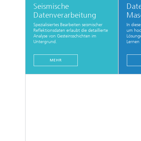
Seismische
Dat
Datenverarbeitung
Masc
Spezialisiertes Bearbeiten seismischer
In dies
Reflektionsdaten erlaubt die detaillierte
um hoc
Analyse von Gesteinsschichten im
Lösunge
Untergrund.
Lernen 
MEHR