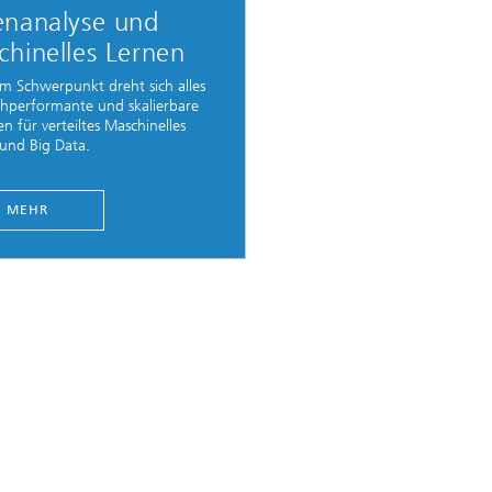
enanalyse und
hinelles Lernen
em Schwerpunkt dreht sich alles
hperformante und skalierbare
n für verteiltes Maschinelles
und Big Data.
MEHR