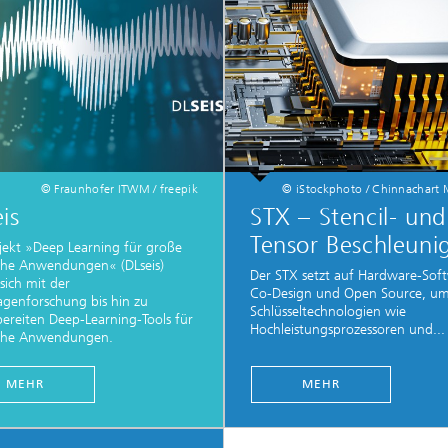
g
eduktion
erung, Simulation und
erung von Dämmstoffen
© Fraunhofer ITWM / freepik
© iStockphoto / Chinnachart
is
STX – Stencil- und
Tensor Beschleuni
jekt »Deep Learning für große
che Anwendungen« (DLseis)
Der STX setzt auf Hardware-Sof
 sich mit der
Co-Design und Open Source, u
genforschung bis hin zu
Schlüsseltechnologien wie
bereiten Deep-Learning-Tools für
Hochleistungsprozessoren und...
sche Anwendungen.
MEHR
MEHR