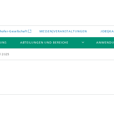
hofer-Gesellschaft
MESSEN|VERANSTALTUNGEN
JOBS|KA
 UNS
ABTEILUNGEN UND BEREICHE
ANWENDU
l 2025
es
Aktuelles
e und Leistungen
Leistungen und Produkte
es aus dem Bereich »Prozesse
erialien«
e Umgebungsdaten
Energieerzeugung und -verteilun
e und Leistungen