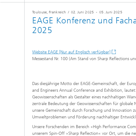
und Computing«
Inline-Qualitätskontrolle für die
Lastdat
Produktion
Toulouse, Frankreich
/
02. Juni 2025
-
05. Juni 2025
Business Analytics und
Gitterf
EAGE Konferenz und Facha
Anomaliedetektion
KI-Lösungen für Digitalisierung und
Dynamik
Nachhaltigkeit
2025
Finanz- und
Zerstör
Versicherungsmathematik
KI-Anwendungen für die Industrie
Kabel, S
mit wenig Daten
Struktu
Quantencomputing im Bereich
Schicht
»Analytics und Computing«
Website EAGE [Nur auf Englisch verfügbar]
Quantencomputing in der
Menschm
Messestand Nr. 100 (Am Stand von Sharp Reflections un
Bildverarbeitung
Maschin
®
Investmentmanagement und -
Materia
optimierung
Reifenm
Seismische Datenverarbeitung
Quanten
Das diesjährige Motto der EAGE-Gemeinschaft, der Europ
®
Techni
and Engineers Annual Conference and Exhibition, lautet
Datenanalyse und Künstliche
3D Mikr
Geowissenschaften als Gestalter eines nachhaltigen Wan
Intelligenz
zentrale Bedeutung der Geowissenschaften für globale N
unsere Gemeinschaft durch Forschung und Innovation z
Skalierbare parallele
Programmierung
Umweltproblemen und Förderung nachhaltiger Entwickl
Unsere Forschenden im Bereich »High Performance Com
Technisc
unserem Spin-Off »Sharp Reflection« vor Ort, um die n