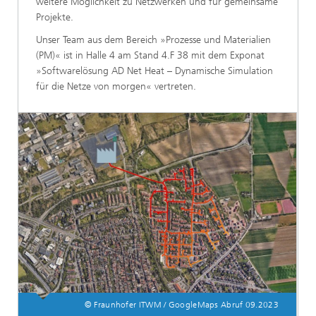
weitere Möglichkeit zu Netzwerken und für gemeinsame
Projekte.
Unser Team aus dem Bereich »Prozesse und Materialien
(PM)« ist in Halle 4 am Stand 4.F 38 mit dem Exponat
»Softwarelösung AD Net Heat – Dynamische Simulation
für die Netze von morgen« vertreten.
© Fraunhofer ITWM / GoogleMaps Abruf 09.2023