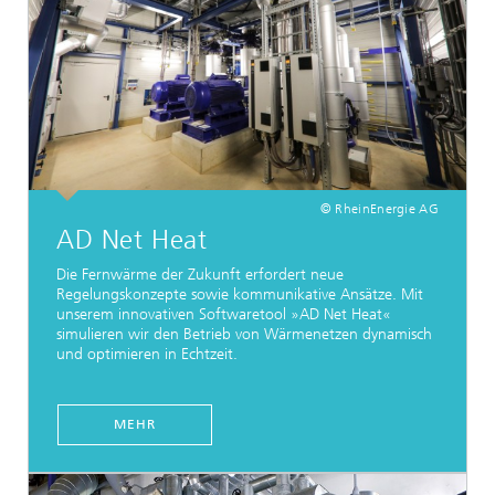
© RheinEnergie AG
AD Net Heat
Die Fernwärme der Zukunft erfordert neue
Regelungskonzepte sowie kommunikative Ansätze. Mit
unserem innovativen Softwaretool »AD Net Heat«
simulieren wir den Betrieb von Wärmenetzen dynamisch
und optimieren in Echtzeit.
MEHR