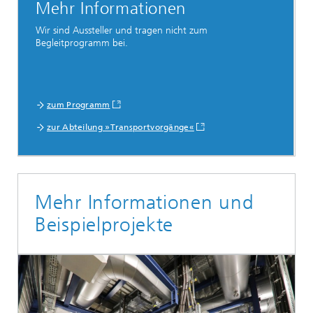
Mehr Informationen
Wir sind Aussteller und tragen nicht zum
Begleitprogramm bei.
zum Programm
zur Abteilung »Transportvorgänge«
Mehr Informationen und
Beispielprojekte