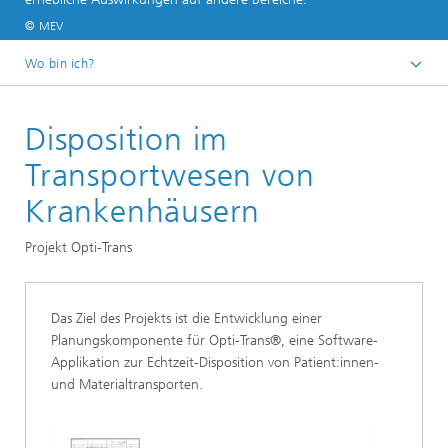
© MEV
Wo bin ich?
Startseite
Disposition im
Abteilungen und Bereiche
Bereich »Optimierung«
Transportwesen von
Optimierung in den Life Sciences
Krankenhäusern
Projekt Opti-Trans
Das Ziel des Projekts ist die Entwicklung einer
Planungskomponente für Opti-Trans®, eine Software-
Applikation zur Echtzeit-Disposition von Patient:innen-
und Materialtransporten.