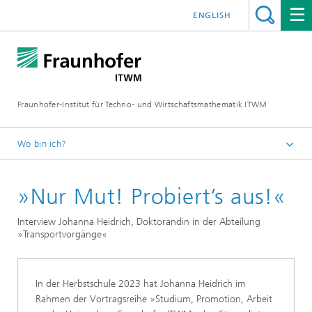
ENGLISH
Fraunhofer-Institut für Techno- und Wirtschaftsmathematik ITWM
Wo bin ich?
Startseite
»Nur Mut! Probiert’s aus!«
Jobs|Karriere
Studierende
Interview Johanna Heidrich, Doktorandin in der Abteilung
»Transportvorgänge«
Herbstschule der Felix-Klein-Akademie 2023
In der Herbstschule 2023 hat Johanna Heidrich im
Rahmen der Vortragsreihe »Studium, Promotion, Arbeit