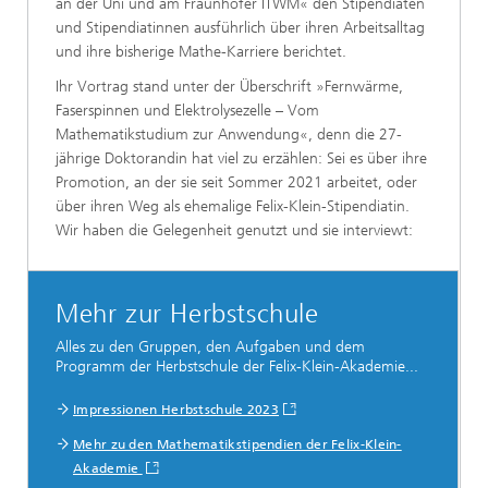
an der Uni und am Fraunhofer ITWM« den Stipendiaten
und Stipendiatinnen ausführlich über ihren Arbeitsalltag
und ihre bisherige Mathe-Karriere berichtet.
Ihr Vortrag stand unter der Überschrift »Fernwärme,
Faserspinnen und Elektrolysezelle – Vom
Mathematikstudium zur Anwendung«, denn die 27-
jährige Doktorandin hat viel zu erzählen: Sei es über ihre
Promotion, an der sie seit Sommer 2021 arbeitet, oder
über ihren Weg als ehemalige Felix-Klein-Stipendiatin.
Wir haben die Gelegenheit genutzt und sie interviewt:
Mehr zur Herbstschule
Alles zu den Gruppen, den Aufgaben und dem
Programm der Herbstschule der Felix-Klein-Akademie...
Impressionen Herbstschule 2023
Mehr zu den Mathematikstipendien der Felix-Klein-
Akademie