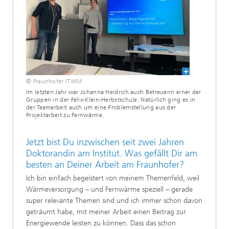
© Fraunhofer ITWM
Im letzten Jahr war Johanna Heidrich auch Betreuerin einer der
Gruppen in der Felix-Klein-Herbstschule. Natürlich ging es in
der Teamarbeit auch um eine Problemstellung aus der
Projektarbeit zu Fernwärme.
Jetzt bist Du inzwischen seit zwei Jahren
Doktorandin am Institut. Was gefällt Dir am
besten an Deiner Arbeit am Fraunhofer?
Ich bin einfach begeistert von meinem Themenfeld, weil
Wärmeversorgung – und Fernwärme speziell – gerade
super relevante Themen sind und ich immer schon davon
geträumt habe, mit meiner Arbeit einen Beitrag zur
Energiewende leisten zu können. Dass das schon