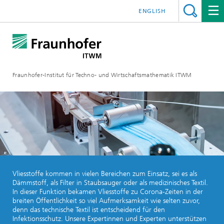
ENGLISH
Fraunhofer-Institut für Techno- und Wirtschaftsmathematik ITWM
Vliesstoffe kommen in vielen Bereichen zum Einsatz, sei es als
Dämmstoff, als Filter in Staubsauger oder als medizinisches Textil.
In dieser Funktion bekamen Vliesstoffe zu Corona-Zeiten in der
breiten Öffentlichkeit so viel Aufmerksamkeit wie selten zuvor,
denn das technische Textil ist entscheidend für den
Infektionsschutz. Unsere Expertinnen und Experten unterstützen