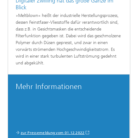
Digitaler Zwilling hat das große Ganze im
Blick
»Meltblown« heißt der industrielle Herstellungsprozess,
dessen Feinstfaser-Vliesstoffe dafür verantwortlich sind,
dass z.B. in Gesichtsmasken die entscheidende
Filterfunktion gegeben ist. Dabei wird das geschmolzene
Polymer durch Düsen gepresst, und zwar in einen
vorwärts strömenden Hochgeschwindigkeitsstrom. Es
wird in einer stark turbulenten Luftströmung gedehnt
und abgekühlt.
Mehr Informationen
zur Pressemeldung vom 01.12.2022