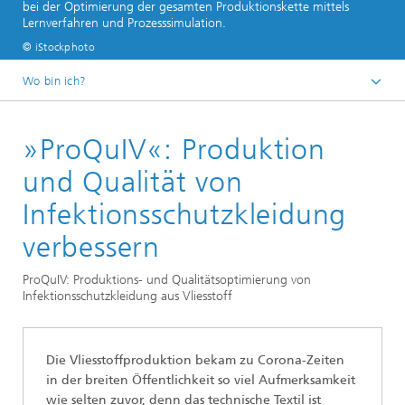
bei der Optimierung der gesamten Produktionskette mittels
Lernverfahren und Prozesssimulation.
© iStockphoto
Wo bin ich?
Startseite
»ProQuIV«: Produktion
Anwendungsfelder
Textilien
und Qualität von
Infektionsschutzkleidung
verbessern
ProQuIV: Produktions- und Qualitätsoptimierung von
Infektionsschutzkleidung aus Vliesstoff
Die Vliesstoffproduktion bekam zu Corona-Zeiten
in der breiten Öffentlichkeit so viel Aufmerksamkeit
wie selten zuvor, denn das technische Textil ist