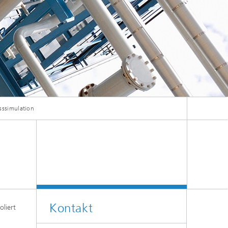
Energie und Versorgung
Optimierung in den Life Sciences
Aktuelles
sssimulation
Operations Research:
Produktionsplanung und -steuerung
Kontakt
oliert