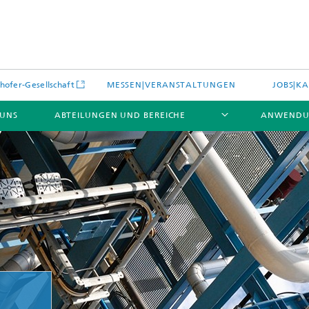
hofer-Gesellschaft
MESSEN|VERANSTALTUNGEN
JOBS|KA
 UNS
ABTEILUNGEN UND BEREICHE
ANWENDU
es
Aktuelles
e und Leistungen
Leistungen und Produkte
es aus dem Bereich »Prozesse
erialien«
e Umgebungsdaten
Energieerzeugung und -verteilun
e und Leistungen