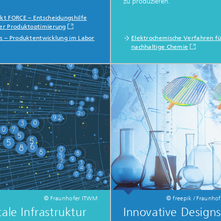
zu produzieren.
ekt FORCE – Entscheidungshilfe
der Produktoptimierung
os – Produktentwicklung im Labor
Elektrochemische Verfahren fü
nachhaltige Chemie
© Fraunhofer ITWM
© freepik / Fraunho
tale Infrastruktur
Innovative Designs