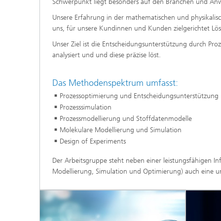
Schwerpunkt liegt besonders auf den Branchen und An
Modelli
Unsere Erfahrung in der mathematischen und physikalis
Optimie
uns, für unsere Kundinnen und Kunden zielgerichtet L
Unser Ziel ist die Entscheidungsunterstützung durch Proz
analysiert und und diese präzise löst.
Mikrost
Das Methodenspektrum umfasst:
Filtrati
Transpo
Prozessoptimierung und Entscheidungsunterstützung
Prozesssimulation
Strömun
modelli
Prozessmodellierung und Stoffdatenmodelle
optimie
Molekulare Modellierung und Simulation
Design of Experiments
Elektro
Der Arbeitsgruppe steht neben einer leistungsfähigen 
Flexibl
Modellierung, Simulation und Optimierung) auch eine u
Intelli
– Strom
simulie
Materia