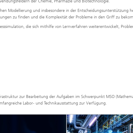
wendungsfeldern der Chemie, Pharmazie und Biotechnologie.
erung, Simulation und
chen Modellierung und insbesondere in der Entscheidungsunterstützung h
rung im Leichtbau
ösungen zu finden und die Komplexität der Probleme in den Griff zu be
esssimulation, die sich mithilfe von Lernverfahren weiterentwickelt, Probl
rukturanalyse
on, Separation und Reaktiver
rt
gsdynamische Prozesse
eren, simulieren und
ren
chemie und Batterien
Infrastruktur zur Bearbeitung der Aufgaben im Schwerpunkt MSO (Mathema
e Strukturen
mfangreiche Labor- und Technikausstattung zur Verfügung.
gente Energienetze optimieren
-, Gas- und Wärmenetze
ren, steuern und regeln
lcharakterisierung und -