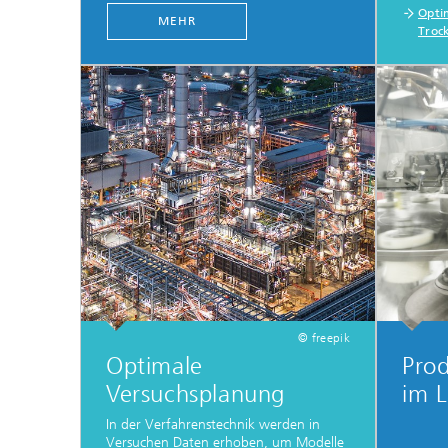
Opti
MEHR
Troc
© freepik
Optimale
Pro
Versuchsplanung
im 
In der Verfahrenstechnik werden in
Versuchen Daten erhoben, um Modelle