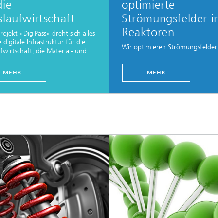
die
optimierte
slaufwirtschaft
Strömungsfelder i
Reaktoren
rojekt »DigiPass« dreht sich alles
 digitale Infrastruktur für die
Wir optimieren Strömungsfelder
ufwirtschaft, die Material- und...
MEHR
MEHR