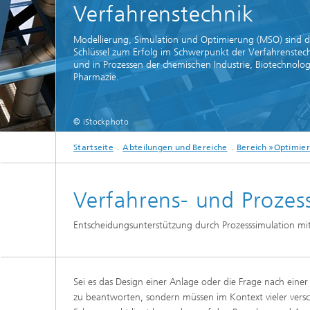
und Computing«
Verfahrenstechnik
Inline-Qualitätskontrolle für die
Lastdat
Produktion
Business Analytics und
Gitterf
Modellierung, Simulation und Optimierung (MSO) sind d
Anomaliedetektion
KI-Lösungen für Digitalisierung und
Schlüssel zum Erfolg im Schwerpunkt der Verfahrenstec
Dynamik
Nachhaltigkeit
und in Prozessen der chemischen Industrie, Biotechnolo
Finanz- und
Zerstör
Pharmazie.
Versicherungsmathematik
KI-Anwendungen für die Industrie
Kabel, S
mit wenig Daten
Struktu
Quantencomputing im Bereich
Schicht
»Analytics und Computing«
© iStockphoto
Quantencomputing in der
Menschm
Bildverarbeitung
Maschin
®
Investmentmanagement und -
Materia
Startseite
Abteilungen und Bereiche
Bereich »Optimie
optimierung
Reifenm
Seismische Datenverarbeitung
Quanten
Verfahrens- und Prozes
®
Techni
Datenanalyse und Künstliche
3D Mikr
Entscheidungsunterstützung durch Prozesssimulation mi
Intelligenz
Skalierbare parallele
Programmierung
Sei es das Design einer Anlage oder die Frage nach einer 
Technisc
zu beantworten, sondern müssen im Kontext vieler versc