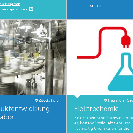
mierung von
MEHR
knungsprozessen
© iStockphoto
© Fraunhofer Gese
duktentwicklung
Elektrochemie
Labor
Elektrochemische Prozesse ermö
es, kostengünstig, effizient und
nachhaltig Chemikalien für die I