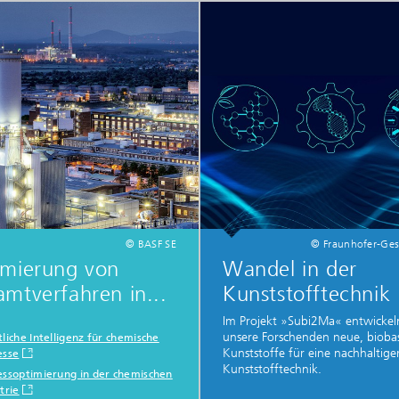
© BASF SE
© Fraunhofer-Gese
imierung von
Wandel in der
mtverfahren in...
Kunststofftechnik
Im Projekt »Subi2Ma« entwickel
unsere Forschenden neue, biobas
liche Intelligenz für chemische
Kunststoffe für eine nachhaltige
esse
Kunststofftechnik.
essoptimierung in der chemischen
trie