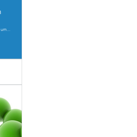
n
 um...