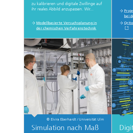
zu kalibrieren und digitale Zwillinge auf
ihr reales Abbild anzupassen. Wir...
Proj
bei 
Modellbasierte Versuchsplanung in
Qrit
der chemischen Verfahrenstechnik
© Elvira Eberhardt / Universität Ulm
Simulation nach Maß
Digi