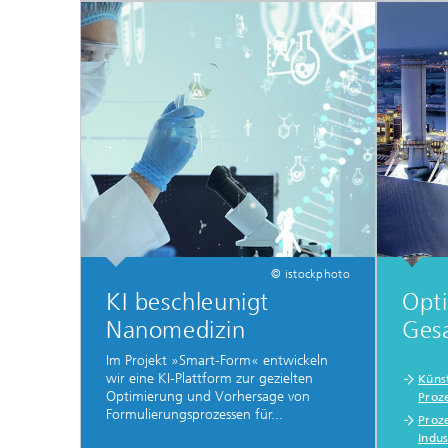
© istockphoto
KI beschleunigt
Opt
Nanomedizin
Gesa
Im Projekt »Smart-Form« entwickeln
wir eine KI-Plattform zur gezielten
Künst
Optimierung und Vorhersage von
Proz
Formulierungsprozessen für...
Proz
Indus