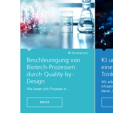
prüfun
Modellr
Modelli
Optimi
© iStockphoto
Beschleunigung von
KI u
Biotech-Prozessen
eine
durch Quality-by-
Trin
Design
Wir arb
Infrast
Wie lassen sich Prozesse in...
daran, 
MEHR