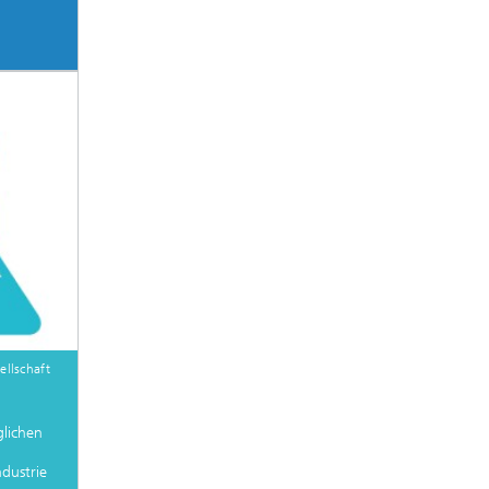
llschaft
glichen
ndustrie