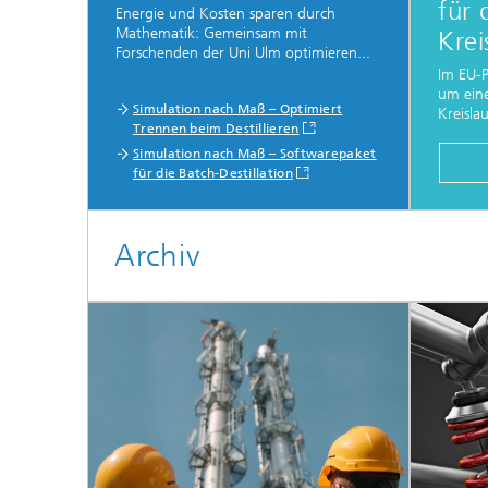
für 
Energie und Kosten sparen durch
Mathematik: Gemeinsam mit
Krei
Forschenden der Uni Ulm optimieren...
Im EU-P
um eine
Simulation nach Maß – Optimiert
Kreisla
Trennen beim Destillieren
Simulation nach Maß – Softwarepaket
für die Batch-Destillation
Archiv