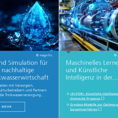
g
eduktion
erung, Simulation und
erung von Dämmstoffen
© magnific
© 
nd Simulation für
Maschinelles Lern
 nachhaltige
und Künstliche
kwasserwirtschaft
Intelligenz in der..
eiten mit Versorgern,
rukturbetreibern und Partnern
»KI-FOR«: Künstliche Intelligen
die Trinkwasserversorgung...
chemische Prozesse
Greybox-Modelle zur Optimer
MEHR
Gesamtverfahren