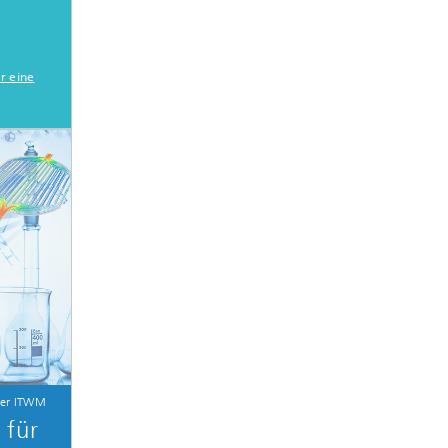
r eine
fer ITWM
 für