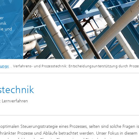
Echtzeit-Anlagenbetrieb und
en und Betriebsfestigkeit
Antriebstechnik
reie Methoden
er
hnik
 und Systemsimulation
Biosensorik und Medizingeräte
gie und
ungsfreie Prüfung
chläuche und flexible
ren
dickenmessung
odelle und Mensch-
e-Interaktion
© iStockphoto
lanalyse
rung«
Verfahrens- und Prozesstechnik: Entscheidungsunterstützung durch Proze
Verfahrenstechnik
odelle CDTire
technologie
stechnik
Mitarbeitende
kum
o- und Mesodruck
t Lernverfahren
optimalen Steuerungsstrategie eines Prozesses, selten sind solche Fragen is
he Textilien und Vliesstoffe
hränkter Prozesse und Abläufe betrachtet werden. Unser Fokus in diesem
®