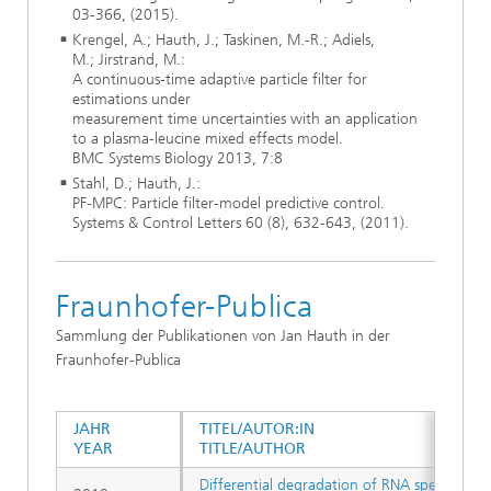
03-366, (2015).
Krengel, A.; Hauth, J.; Taskinen, M.-R.; Adiels,
M.; Jirstrand, M.:
A continuous-time adaptive particle filter for
estimations under
measurement time uncertainties with an application
to a plasma-leucine mixed effects model.
BMC Systems Biology 2013, 7:8
Stahl, D.; Hauth, J.:
PF-MPC: Particle filter-model predictive control.
Systems & Control Letters 60 (8), 632-643, (2011).
Fraunhofer-Publica
Sammlung der Publikationen von Jan Hauth in der
Fraunhofer-Publica
JAHR
TITEL/AUTOR:IN
YEAR
TITLE/AUTHOR
Differential degradation of RNA species by 