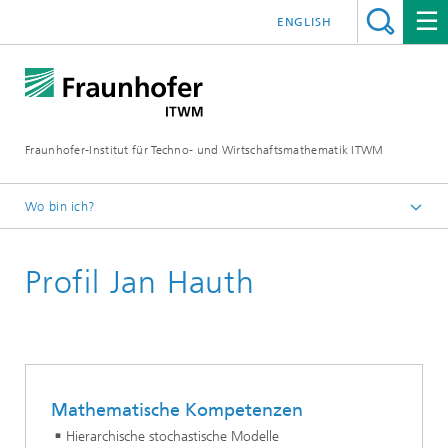
ENGLISH
Fraunhofer-Institut für Techno- und Wirtschaftsmathematik ITWM
Wo bin ich?
Startseite
Profil Jan Hauth
Abteilungen und Bereiche
Systemanalyse, Prognose und Regelung
Mitarbeitende
Mathematische Kompetenzen
Hierarchische stochastische Modelle