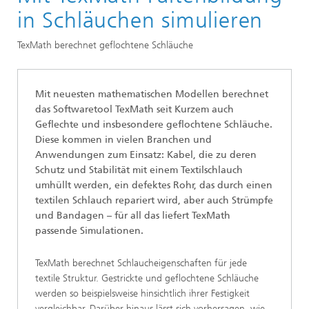
Bereich »Prozesse und Materialien«
in Schläuchen simulieren
Technische Textilien und Vliesstoffe
TexMath berechnet geflochtene Schläuche
Mit neuesten mathematischen Modellen berechnet
das Softwaretool TexMath seit Kurzem auch
Geflechte und insbesondere geflochtene Schläuche.
Diese kommen in vielen Branchen und
Anwendungen zum Einsatz: Kabel, die zu deren
Schutz und Stabilität mit einem Textilschlauch
umhüllt werden, ein defektes Rohr, das durch einen
textilen Schlauch repariert wird, aber auch Strümpfe
und Bandagen – für all das liefert TexMath
passende Simulationen.
TexMath berechnet Schlaucheigenschaften für jede
textile Struktur. Gestrickte und geflochtene Schläuche
werden so beispielsweise hinsichtlich ihrer Festigkeit
vergleichbar. Darüber hinaus lässt sich vorhersagen, wie