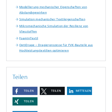
Modellierung mechanischer Eigenschaften von
Abstandsgewirken
Simulation mechanischer Textileigenschaften
Mikromechanische Simulation der Resilienz von
Vliesstoffen
FoamInTextil
OptiDrape – Drapierprozesse für FVK-Bauteile aus
Hochleistungstextilien optimieren
Teilen
TEILEN
TEILEN
MITTEILEN
TEILEN