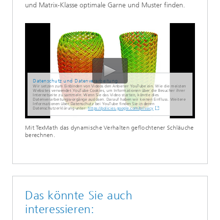
und Matrix-Klasse optimale Garne und Muster finden.
Datenschutz und Datenverarbeitung
Wir setzen zum Einbinden von Videos den Anbieter YouTube ein. Wie die meisten
Websites verwendet YouTube Cookies, um Informationen über die Besucher ihrer
Internetseite zu sammeln. Wenn Sie das Video starten, könnte dies
Datenverarbeitungsvorgänge auslösen. Darauf haben wir keinen Einfluss. Weitere
Informationen über Datenschutz bei YouTube finden Sie in deren
Datenschutzerklärung unter:
https://policies.google.com/privacy
Mit TexMath das dynamische Verhalten geflochtener Schläuche
berechnen.
Das könnte Sie auch
interessieren: