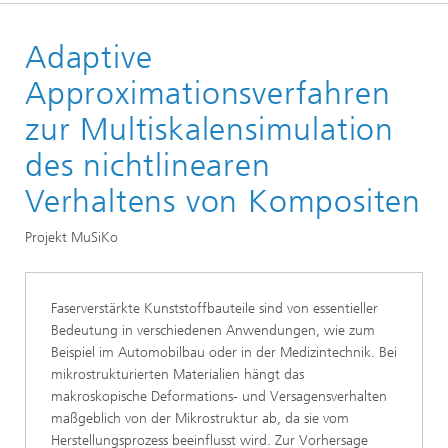
Startseite
Adaptive
Abteilungen und Bereiche
Bereich »Prozesse und Materialien«
Approximationsverfahren
Modellierung, Simulation und Optimierung im Leichtbau
zur Multiskalensimulation
des nichtlinearen
Verhaltens von Kompositen
Projekt MuSiKo
Faserverstärkte Kunststoffbauteile sind von essentieller
Bedeutung in verschiedenen Anwendungen, wie zum
Beispiel im Automobilbau oder in der Medizintechnik. Bei
mikrostrukturierten Materialien hängt das
makroskopische Deformations- und Versagensverhalten
maßgeblich von der Mikrostruktur ab, da sie vom
Herstellungsprozess beeinflusst wird. Zur Vorhersage