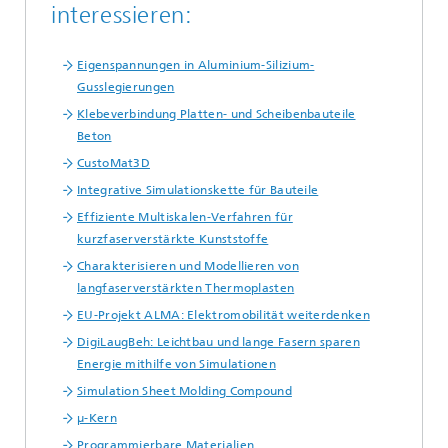
interessieren:
Eigenspannungen in Aluminium-Silizium-
Gusslegierungen
Klebeverbindung Platten- und Scheibenbauteile
Beton
CustoMat3D
Integrative Simulationskette für Bauteile
Effiziente Multiskalen-Verfahren für
kurzfaserverstärkte Kunststoffe
Charakterisieren und Modellieren von
langfaserverstärkten Thermoplasten
EU-Projekt ALMA: Elektromobilität weiterdenken
DigiLaugBeh: Leichtbau und lange Fasern sparen
Energie mithilfe von Simulationen
Simulation Sheet Molding Compound
µ-Kern
Programmierbare Materialien