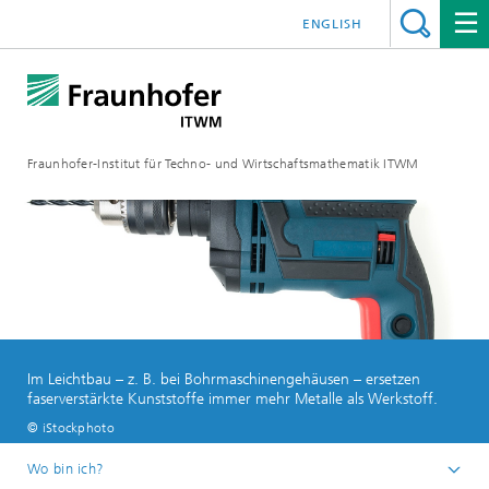
ENGLISH
Fraunhofer-Institut für Techno- und Wirtschaftsmathematik ITWM
Im Leichtbau – z. B. bei Bohrmaschinengehäusen – ersetzen
faserverstärkte Kunststoffe immer mehr Metalle als Werkstoff.
© iStockphoto
Wo bin ich?