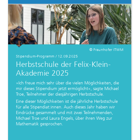
© Fraunhofer ITWM
Stipendium-Programm / 12.09.2025
Herbstschule der Felix-Klein-
Akademie 2025
»Ich freue mich sehr über die vielen Möglichkeiten, die
mir dieses Stipendium jetzt ermöglicht«, sagte Michael
Troe, Teilnehmer der diesjährigen Herbstschule.
Eine dieser Möglichkeiten ist die jährliche Herbstschule
für alle Stipendiat:innen. Auch dieses Jahr haben wir
Eindrücke gesammelt und mit zwei Teilnehmenden,
Michael Troe und Laura Engels, über ihren Weg zur
Mathematik gesprochen.