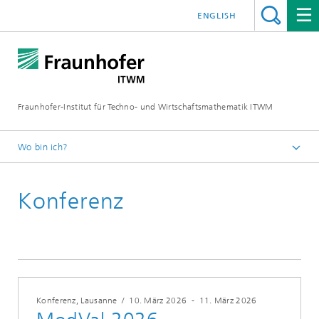
ENGLISH
Fraunhofer-Institut für Techno- und Wirtschaftsmathematik ITWM
Wo bin ich?
Startseite
Konferenz
Messen|Veranstaltungen
2026
Konferenz, Lausanne
/
10. März 2026
-
11. März 2026