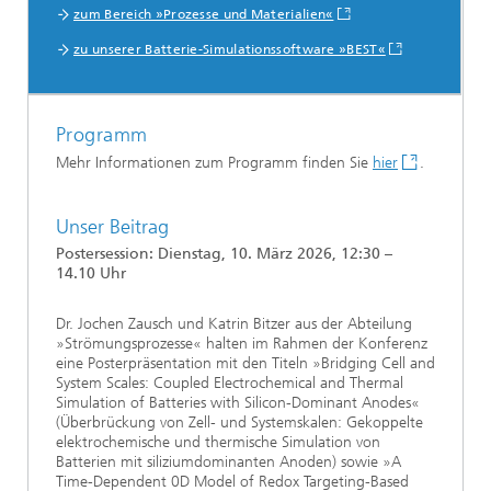
zum Bereich »Prozesse und Materialien«
zu unserer Batterie-Simulationssoftware »BEST«
Programm
Mehr Informationen zum Programm finden Sie
hier
.
Unser Beitrag
Postersession: Dienstag, 10. März 2026, 12:30 –
14.10 Uhr
Dr. Jochen Zausch und Katrin Bitzer aus der Abteilung
»Strömungsprozesse« halten im Rahmen der Konferenz
eine Posterpräsentation mit den Titeln »Bridging Cell and
System Scales: Coupled Electrochemical and Thermal
Simulation of Batteries with Silicon-Dominant Anodes«
(Überbrückung von Zell- und Systemskalen: Gekoppelte
elektrochemische und thermische Simulation von
Batterien mit siliziumdominanten Anoden) sowie »A
Time-Dependent 0D Model of Redox Targeting-Based