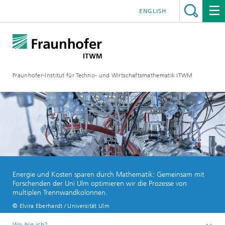
ENGLISH
Fraunhofer-Institut für Techno- und Wirtschaftsmathematik ITWM
Energie und Kosten sparen durch Mathematik: Gemeinsam mit
Forschenden der Uni Ulm optimieren wir die Prozesse von
multiplen Trennwandkolonnen.
© Elvira Eberhardt / Universität Ulm
Wo bin ich?