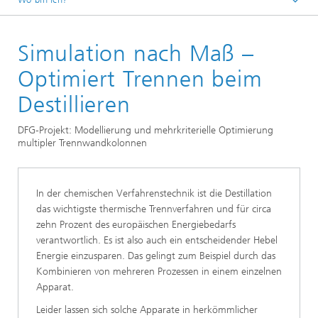
Startseite
Simulation nach Maß –
Abteilungen und Bereiche
Bereich »Optimierung«
Optimiert Trennen beim
Verfahrens- und Prozesstechnik:
Destillieren
Entscheidungsunterstützung durch Prozesssimulation
DFG-Projekt: Modellierung und mehrkriterielle Optimierung
multipler Trennwandkolonnen
In der chemischen Verfahrenstechnik ist die Destillation
das wichtigste thermische Trennverfahren und für circa
zehn Prozent des europäischen Energiebedarfs
verantwortlich. Es ist also auch ein entscheidender Hebel
Energie einzusparen. Das gelingt zum Beispiel durch das
Kombinieren von mehreren Prozessen in einem einzelnen
Apparat.
Leider lassen sich solche Apparate in herkömmlicher