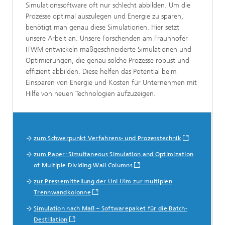
Simulationssoftware oft nur schlecht abbilden. Um die
Prozesse optimal auszulegen und Energie zu sparen,
benötigt man genau diese Simulationen. Hier setzt
unsere Arbeit an. Unsere Forschenden am Fraunhofer
ITWM entwickeln maßgeschneiderte Simulationen und
Optimierungen, die genau solche Prozesse robust und
effizient abbilden. Diese helfen das Potential beim
Einsparen von Energie und Kosten für Unternehmen mit
Hilfe von neuen Technologien aufzuzeigen.
Mehr Informationen
zum Schwerpunkt Verfahrens- und Prozesstechnik
zum Paper: Simultaneous Simulation and Optimization
of Multiple Dividing Wall Columns
zur Pressemitteilung der Uni Ulm zur multiplen
Trennwandkolonne
Simulation nach Maß – Softwarepaket für die Batch-
Destillation