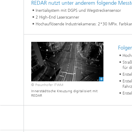
REDAR nutzt unter anderem folgende Messt
prüfun
Inertialsystem mit DGPS und Wegstreckensensor
Modellr
2 High-End Laserscanner
Hochauflösende Industriekameras: 2*30 MPix. Farbkam
Modelli
Optimi
Folge
Hochg
Stra
für d
Erste
Erste
© Fraunhofer ITWM
Fahr
Innerstädtische Kreuzung digitalisiert mit
Erst
REDAR