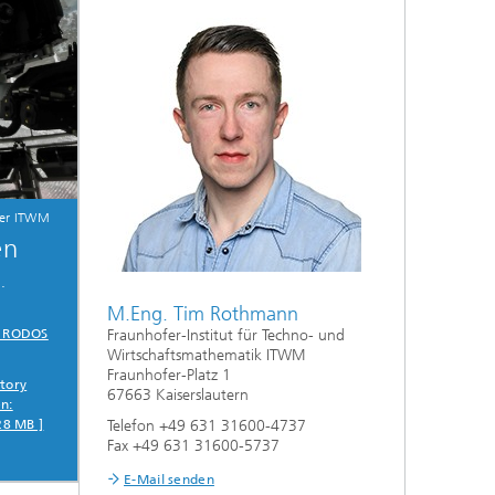
fer ITWM
en
.
M.Eng. Tim Rothmann
in RODOS
Fraunhofer-Institut für Techno- und
Wirtschaftsmathematik ITWM
Fraunhofer-Platz 1
story
67663 Kaiserslautern
n:
28 MB ]
Telefon +49 631 31600-4737
Fax +49 631 31600-5737
E-Mail senden