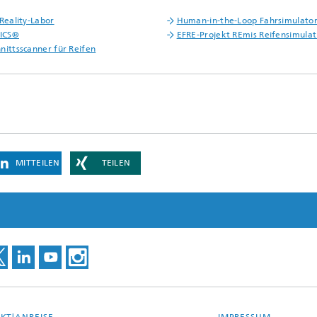
-Reality-Labor
Human-in-the-Loop Fahrsimulato
ICS®
EFRE-Projekt REmis Reifensimulat
nittsscanner für Reifen
MITTEILEN
TEILEN
KT|ANREISE
IMPRESSUM