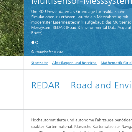
Multisensor-Messsyste
und Computing«
Inline-Qualitätskontrolle für die
Lastdat
Produktion
Um 3D-Umweltdaten als Grundlage für realitätsnahe
Business Analytics und
Gitterf
Simulationen zu erfassen, wurde ein Messfahrzeug mit
Anomaliedetektion
KI-Lösungen für Digitalisierung und
modernster Lasermesstechnik aufgebaut: das Multisenso
Dynamik
Nachhaltigkeit
Messsystem REDAR (Road & Environmental Data Acquisit
Finanz- und
Zerstör
Rover).
Versicherungsmathematik
KI-Anwendungen für die Industrie
Kabel, S
mit wenig Daten
Struktu
Quantencomputing im Bereich
Schicht
»Analytics und Computing«
© Fraunhofer ITWM
Quantencomputing in der
Menschm
Bildverarbeitung
Maschin
®
Investmentmanagement und -
Materia
Startseite
Abteilungen und Bereiche
Mathematik für d
optimierung
Reifenm
Seismische Datenverarbeitung
Quanten
REDAR – Road and Envi
®
Techni
Datenanalyse und Künstliche
3D Mikr
Intelligenz
Skalierbare parallele
Programmierung
Hochautomatisierte und autonome Fahrzeuge benötigen 
Technisc
exaktes Kartenmaterial. Klassische Kartensätze zur Naviga