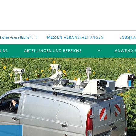
hofer-Gesellschaft
MESSEN|VERANSTALTUNGEN
JOBS|KA
 UNS
ABTEILUNGEN UND BEREICHE
ANWENDU
es
Aktuelles
e und Leistungen
Leistungen und Produkte
es aus dem Bereich »Prozesse
erialien«
e Umgebungsdaten
Energieerzeugung und -verteilun
e und Leistungen