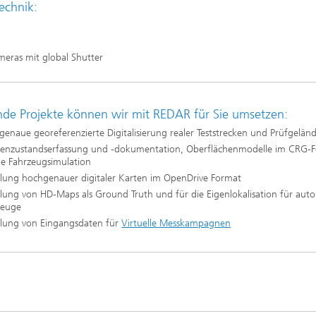
echnik:
g
eduktion
eras mit global Shutter
erung, Simulation und
erung von Dämmstoffen
nde Projekte können wir mit REDAR für Sie umsetzen:
enaue georeferenzierte Digitalisierung realer Teststrecken und Prüfgelän
ßenzustandserfassung und -dokumentation, Oberflächenmodelle im CRG-
ie Fahrzeugsimulation
llung hochgenauer digitaler Karten im OpenDrive Format
llung von HD-Maps als Ground Truth und für die Eigenlokalisation für au
zeuge
ellung von Eingangsdaten für
Virtuelle Messkampagnen