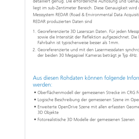
detailliert genug. Die erforderliche Auflösung und Gen
Modelli
liegt im sub-Zentimeter Bereich. Diese Genauigkeit wird
Optimie
Messsystem REDAR (Road & Environmental Data Acquisitio
REDAR produzierten Daten sind
Georeferenzierte 3D Laserscan Daten. Für jeden Mes
sowie die Intensität der Reflektion aufgezeichnet. Die
Mikrost
Fahrbahn ist typischerweise besser als 1mm.
Georeferenzierte und mit den Lasermessdaten synchron
Filtrati
der beiden 30 Megapixel Kameras beträgt je Typ 4Hz.
Transpo
Strömun
modelli
Aus diesen Rohdaten können folgende Infor
optimie
werden:
Elektro
Oberflächenmodell der gemessenen Strecke im CRG 
Logische Beschreibung der gemessenen Szene im Ope
Flexibl
Erweiterte OpenDrive Szene mit allen erfassten Geomet
3D Objekte
Intelli
Fotorealistische 3D Modelle der gemessenen Szenen
– Strom
simulie
Materia