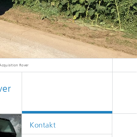
Energie und Versorgung
Optimierung in den Life Sciences
Aktuelles
cquisition Rover
Operations Research:
Produktionsplanung und -steuerung
ver
Kontakt