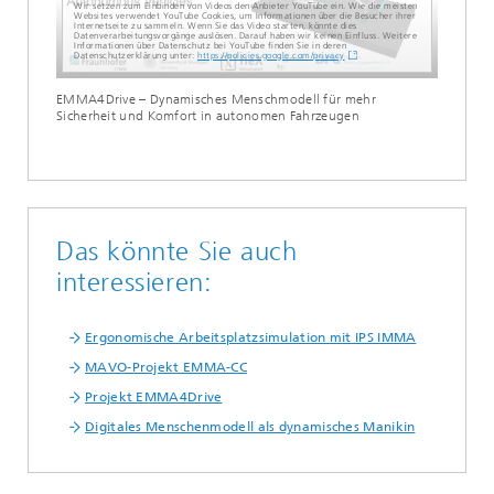
Wir setzen zum Einbinden von Videos den Anbieter YouTube ein. Wie die meisten
Websites verwendet YouTube Cookies, um Informationen über die Besucher ihrer
Internetseite zu sammeln. Wenn Sie das Video starten, könnte dies
Datenverarbeitungsvorgänge auslösen. Darauf haben wir keinen Einfluss. Weitere
Informationen über Datenschutz bei YouTube finden Sie in deren
Datenschutzerklärung unter:
https://policies.google.com/privacy
EMMA4Drive – Dynamisches Menschmodell für mehr
Sicherheit und Komfort in autonomen Fahrzeugen
Das könnte Sie auch
interessieren:
Ergonomische Arbeitsplatzsimulation mit IPS IMMA
MAVO-Projekt EMMA-CC
Projekt EMMA4Drive
Digitales Menschenmodell als dynamisches Manikin