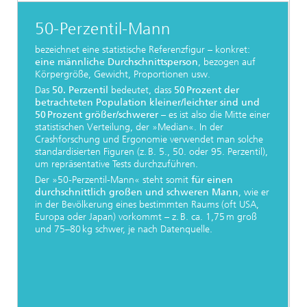
50-Perzentil-Mann
bezeichnet eine statistische Referenzfigur – konkret:
eine männliche Durchschnittsperson
, bezogen auf
Körpergröße, Gewicht, Proportionen usw.
Das
50. Perzentil
bedeutet, dass
50 Prozent der
betrachteten Population kleiner/leichter sind und
50 Prozent größer/schwerer
– es ist also die Mitte einer
statistischen Verteilung, der »Median«. In der
Crashforschung und Ergonomie verwendet man solche
standardisierten Figuren (z. B. 5., 50. oder 95. Perzentil),
um repräsentative Tests durchzuführen.
Der »50-Perzentil-Mann« steht somit
für einen
durchschnittlich großen und schweren Mann
, wie er
in der Bevölkerung eines bestimmten Raums (oft USA,
Europa oder Japan) vorkommt – z. B. ca. 1,75 m groß
und 75–80 kg schwer, je nach Datenquelle.