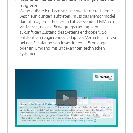
Reagierendes Verhalten: Auf Störungen flexibel
reagieren
Wenn äußere Einflüsse wie unerwartete Kräfte oder
Beschleunigungen auftreten, muss das Menschmodell
darauf reagieren. In diesem Fall verwendet EMMA ein
Verfahren, das die Bewegungsplanung vom
zukünftigen Zustand des Systems entkoppelt. So
entsteht ein reagierendes, adaptives Verhalten – etwa
bei der Simulation von Insass:innen in Fahrzeugen
oder im Umgang mit unbekannten technischen
Systemen.
Datenschutz und Datenverarbeitung
Wir setzen zum Einbinden von Videos den Anbieter YouTube ein. Wie die meisten
Websites verwendet YouTube Cookies, um Informationen über die Besucher ihrer
Internetseite zu sammeln. Wenn Sie das Video starten, könnte dies
Datenverarbeitungsvorgänge auslösen. Darauf haben wir keinen Einfluss. Weitere
Informationen über Datenschutz bei YouTube finden Sie in deren
Datenschutzerklärung unter:
https://policies.google.com/privacy