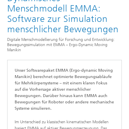
Mathematik für die Fahrzeugentwicklung
Menschmodell EMMA:
Produkte und Leistungen
Software zur Simulation
menschlicher Bewegungen
Digitale Menschmodellierung für Forschung und Entwicklung:
Bewegungssimulation mit EMMA – Ergo-Dynamic Moving
Manikin
Unser Softwarepaket
EMMA (Ergo-dynamic Moving
Manikin)
berechnet optimierte Bewegungsabläufe
für Mehrkörpersysteme – mit einem klaren Fokus
auf die Vorhersage aktiver menschlicher
Bewegungen. Darüber hinaus kann EMMA auch
Bewegungen für Roboter oder andere mechanische
Systeme simulieren.
Im Unterschied zu klassischen kinematischen Modellen
basiert EMMA auf aktiver Bewegungserzeugung. Das