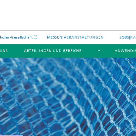
hofer-Gesellschaft
MESSEN|VERANSTALTUNGEN
JOBS|KA
 UNS
ABTEILUNGEN UND BEREICHE
ANWENDU
es
Aktuelles
e und Leistungen
Leistungen und Produkte
es aus dem Bereich »Prozesse
erialien«
e Umgebungsdaten
Energieerzeugung und -verteilun
e und Leistungen