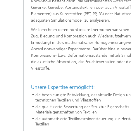
Know-how besteht darin, die verschiedensten Arten techni
Modelli
Gewirke, Gewebe, Abstandstextilien oder auch Vliesstoffe
Optimie
Filamenten) aus Kunststoffen (PET, PP, PA) oder Naturfas
adäquaten Simulationsmodell zu analysieren.
Wir berechnen deren nichtlineare thermomechanischen 
Zug, Biegung und Kompression auch Wiederaufstehverha
Mikrost
Ermüdung) mittels mathematischer Homogenisierungsver
Anzahl notwendiger Experimente. Darüber hinaus bewert
Filtrati
Kompressions- bzw. Deformationszustände mittels Simula
Transpo
die akustische Absorption, das Feuchteverhalten oder die
Strömun
Vliesstoffe.
modelli
optimie
Elektro
Unsere Expertise ermöglicht:
die beschleunigte Entwicklung, das virtuelle Design 
technischen Textilien und Vliesstoffen
Flexibl
die qualifizierte Bewertung der Struktur-Eigenschaft
Intelli
Materialeigenschaften von Textilien
– Strom
die automatisierte Textilmaschinensteuerung zur Hers
simulie
Textilien
Materia