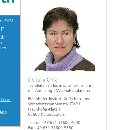
fer ITWM
en
ath
on
rken
Dr. Julia Orlik
Teamleiterin »Technische Textilien« in
der Abteilung »Materialsimulation«
Fraunhofer-Institut für Techno- und
) [ PDF
Wirtschaftsmathematik ITWM
Fraunhofer-Platz 1
Math
67663 Kaiserslautern
Telefon +49 631 31600-4330
Fax +49 631 31600-5330