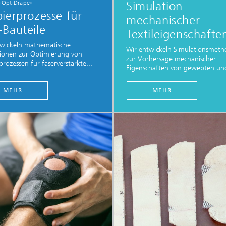
 »OptiDrape«
Simulation
ierprozesse für
mechanischer
Bauteile
Textileigenschafte
twickeln mathematische
Wir entwickeln Simulationsmet
ionen zur Optimierung von
zur Vorhersage mechanischer
prozessen für faserverstärkte...
Eigenschaften von gewebten und
MEHR
MEHR