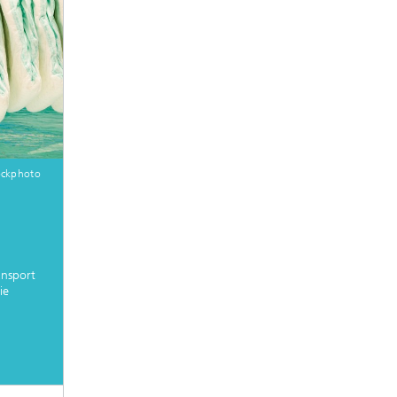
ockphoto
ansport
ie