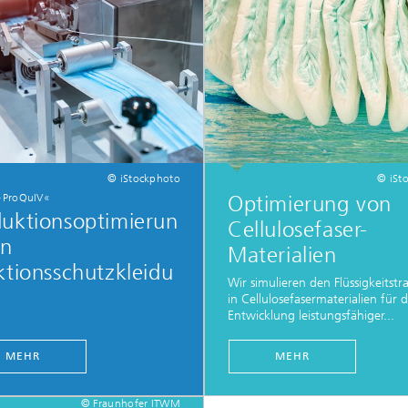
© iStockphoto
© iSt
 »ProQuIV«
Optimierung von
uktionsoptimierun
Cellulosefaser-
on
Materialien
ktionsschutzkleidu
Wir simulieren den Flüssigkeitstr
in Cellulosefasermaterialien für d
Entwicklung leistungsfähiger...
MEHR
MEHR
© Fraunhofer ITWM