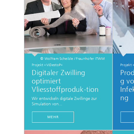
© Wolfram Scheible / Fraunhofer ITWM
Projekt »ViDestoP«
Projekt
Digitaler Zwilling
Prod
optimiert
g v
Vliesstoffproduk-tion
Infe
ng
Wir entwickeln digitale Zwillinge zur
Simulation von...
MEHR