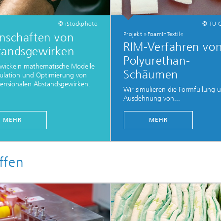
© iStockphoto
© TU 
nschaften von
Projekt »FoamInTextil«
RIM-Verfahren vo
tandsgewirken
Polyurethan-
twickeln mathematische Modelle
Schäumen
ulation und Optimierung von
ensionalen Abstandsgewirken.
Wir simulieren die Formfüllung 
Ausdehnung von...
MEHR
MEHR
ffen