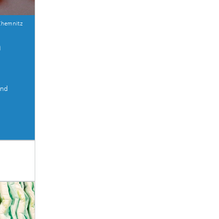
Chemnitz
n
und