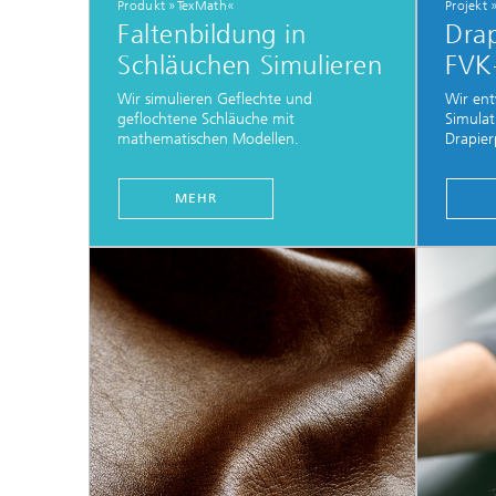
Produkt »TexMath«
Projekt
Faltenbildung in
Drap
Schläuchen Simulieren
FVK-
Wir simulieren Geflechte und
Wir en
geflochtene Schläuche mit
Simulat
mathematischen Modellen.
Drapier
MEHR