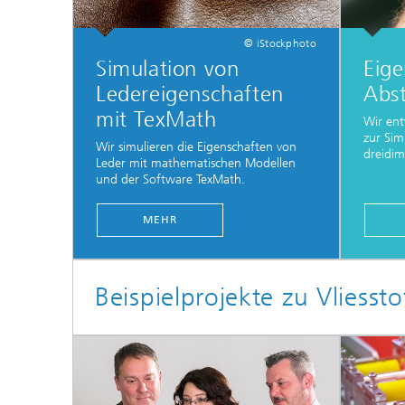
© iStockphoto
Simulation von
Eige
Ledereigenschaften
Abs
mit TexMath
Wir en
zur Sim
Wir simulieren die Eigenschaften von
dreidim
Leder mit mathematischen Modellen
und der Software TexMath.
MEHR
Beispielprojekte zu Vliessto