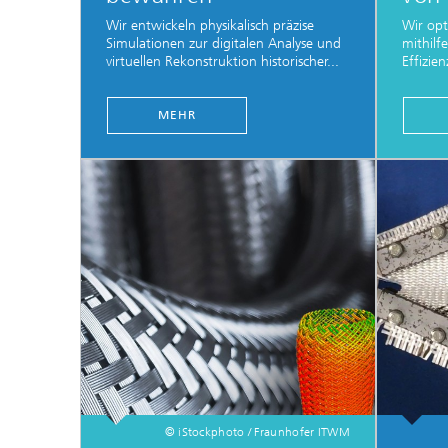
Wir entwickeln physikalisch präzise
Wir opt
Simulationen zur digitalen Analyse und
mithilf
virtuellen Rekonstruktion historischer...
Effizie
MEHR
© iStockphoto / Fraunhofer ITWM