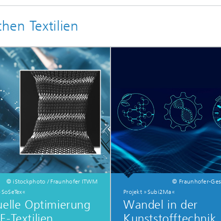
g
chen Textilien
eduktion
erung, Simulation und
erung von Dämmstoffen
© iStockphoto / Fraunhofer ITWM
© Fraunhofer-Gese
 »SoSeTex«
Projekt »Subi2Ma«
uelle Optimierung
Wandel in der
E-Textilien
Kunststofftechnik