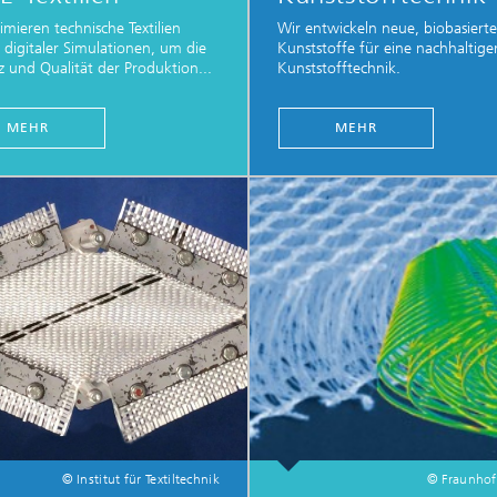
imieren technische Textilien
Wir entwickeln neue, biobasierte
e digitaler Simulationen, um die
Kunststoffe für eine nachhaltige
nz und Qualität der Produktion...
Kunststofftechnik.
MEHR
MEHR
© Institut für Textiltechnik
© Fraunho