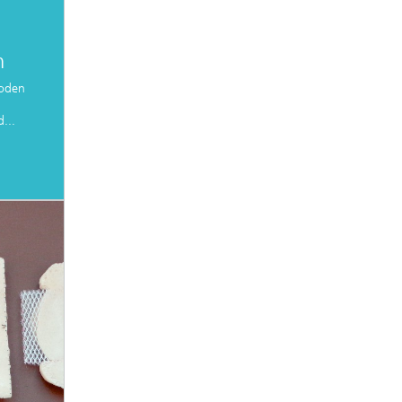
n
hoden
...