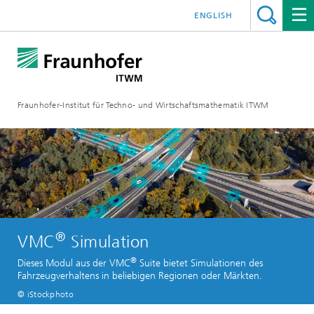
ENGLISH
Fraunhofer-Institut für Techno- und Wirtschaftsmathematik ITWM
®
VMC
Simulation
®
Dieses Modul aus der VMC
Suite bietet Simulationen des
Fahrzeugverhaltens in beliebigen Regionen oder Märkten.
© iStockphoto