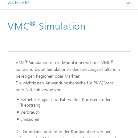
Wo bin ich?
Startseite
®
VMC
Simulation
Abteilungen und Bereiche
Mathematik für die Fahrzeugentwicklung
Produkte und Leistungen
VMC Virtuelle Messkampagne
®
®
VMC
Simulation ist ein Modul innerhalb der VMC
-
Suite und bietet Simulationen des Fahrzeugverhaltens in
beliebigen Regionen oder Märkten.
Die wichtigsten Anwendungsbereiche für PKW, Vans
oder Nutzfahrzeuge sind:
Betriebsfestigkeit für Fahrwerke, Karosserie oder
Triebstrang
Verbrauch
Emissionen
Die Grundidee besteht in der Kombination von geo-