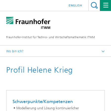
ENGLISH
Fraunhofer-Institut für Techno- und Wirtschaftsmathematik ITWM
Wo bin ich?
Startseite
Profil Helene Krieg
Abteilungen und Bereiche
Bereich »Optimierung«
Schwerpunkte/Kompetenzen
Modellierung und Lösung kontinuierlicher