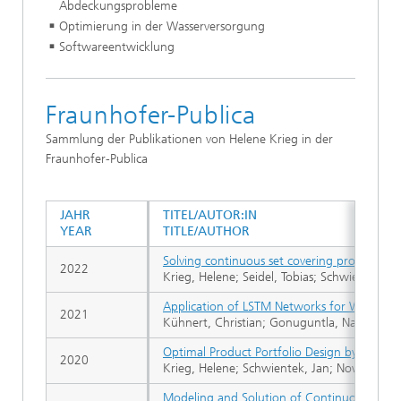
Abdeckungsprobleme
Optimierung in der Wasserversorgung
Softwareentwicklung
Fraunhofer-Publica
Sammlung der Publikationen von Helene Krieg in der
Fraunhofer-Publica
JAHR
TITEL/AUTOR:IN
YEAR
TITLE/AUTHOR
Solving continuous set covering problems by
2022
Krieg, Helene; Seidel, Tobias; Schwientek, Ja
Application of LSTM Networks for Water D
2021
Kühnert, Christian; Gonuguntla, Naga; Krie
Optimal Product Portfolio Design by Means
2020
Krieg, Helene; Schwientek, Jan; Nowak, Dimi
Modeling and Solution of Continuous Set Co