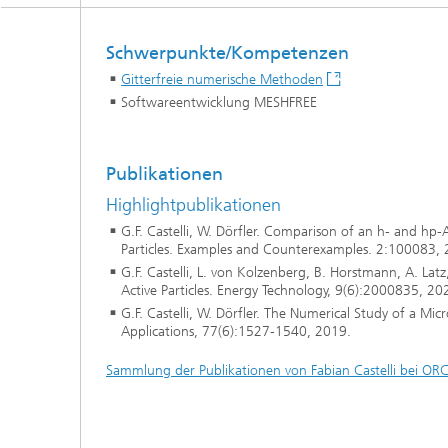
und Computing«
Inline-Qualitätskontrolle für die
Lastdat
Produktion
Business Analytics und
Schwerpunkte/Kompetenzen
Gitterf
Anomaliedetektion
KI-Lösungen für Digitalisierung und
Gitterfreie numerische Methoden
Dynamik
Nachhaltigkeit
Finanz- und
Softwareentwicklung MESHFREE
Zerstör
Versicherungsmathematik
KI-Anwendungen für die Industrie
Kabel, S
mit wenig Daten
Struktu
Quantencomputing im Bereich
Schicht
»Analytics und Computing«
Publikationen
Quantencomputing in der
Menschm
Bildverarbeitung
Maschin
®
Highlightpublikationen
Investmentmanagement und -
Materia
optimierung
G.F. Castelli, W. Dörfler. Comparison of an h- and hp
Reifenm
Particles. Examples and Counterexamples. 2:100083, 
Seismische Datenverarbeitung
Quanten
G.F. Castelli, L. von Kolzenberg, B. Horstmann, A. Lat
®
Active Particles. Energy Technology, 9(6):2000835, 20
Techni
Datenanalyse und Künstliche
G.F. Castelli, W. Dörfler. The Numerical Study of a M
3D Mikr
Intelligenz
Applications, 77(6):1527-1540, 2019.
Skalierbare parallele
Sammlung der Publikationen von Fabian Castelli bei OR
Programmierung
Technisc