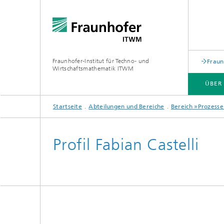
Fraunhofer-Institut für Techno- und
Fraun
Wirtschaftsmathematik ITWM
ÜBER
Startseite
Abteilungen und Bereiche
Bereich »Prozesse
ABTEILUNGEN UND BEREICHE
ANWENDUNGSFELDER
PRESSE|AKTUELLES
Profil Fabian Castelli
Industrial Image Learning
Aktuell
Aktuelles
Produkt
Aktuell
Produkte und Dienstleistungen
und Mat
Produkte und Leistungen
Digital
Aktuelles aus dem Bereich »Analytics
Produkt