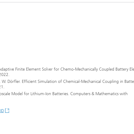
Echtzeit-Anlagenbetrieb und
en und Betriebsfestigkeit
Antriebstechnik
reie Methoden
 und Systemsimulation
Biosensorik und Medizingeräte
ungsfreie Prüfung
chläuche und flexible
ren
dickenmessung
odelle und Mensch-
e-Interaktion
lanalyse
-Adaptive Finite Element Solver for Chemo-Mechanically Coupled Battery El
odelle CDTire
2022.
technologie
z, W. Dörfler. Efficient Simulation of Chemical-Mechanical Coupling in Batte
Mitarbeitende
21.
kum
icroscale Model for Lithium-Ion Batteries. Computers & Mathematics with
o- und Mesodruck
CID
he Textilien und Vliesstoffe
®