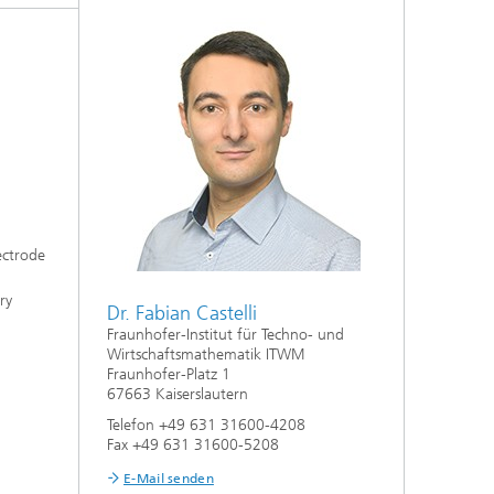
Energie und Versorgung
Optimierung in den Life Sciences
Aktuelles
ectrode
Operations Research:
Produktionsplanung und -steuerung
ry
Dr. Fabian Castelli
Fraunhofer-Institut für Techno- und
Wirtschaftsmathematik ITWM
Fraunhofer-Platz 1
67663 Kaiserslautern
Telefon +49 631 31600-4208
Fax +49 631 31600-5208
E-Mail senden