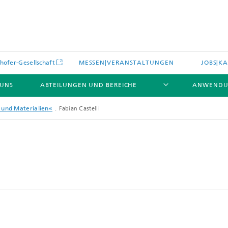
hofer-Gesellschaft
MESSEN|VERANSTALTUNGEN
JOBS|KA
 UNS
ABTEILUNGEN UND BEREICHE
ANWENDU
 und Materialien«
Fabian Castelli
es
Aktuelles
e und Leistungen
Leistungen und Produkte
es aus dem Bereich »Prozesse
erialien«
e Umgebungsdaten
Energieerzeugung und -verteilun
e und Leistungen