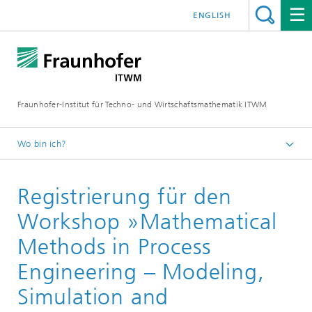
ENGLISH
Fraunhofer-Institut für Techno- und Wirtschaftsmathematik ITWM
Wo bin ich?
Startseite
Registrierung für den
Messen|Veranstaltungen
Mathematische Methoden in der Verfahrenstechnik
Workshop »Mathematical
(MMiPE)
Methods in Process
Engineering – Modeling,
Simulation and