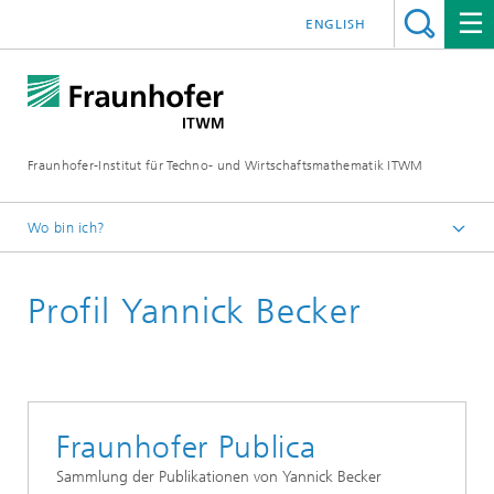
ENGLISH
Fraunhofer-Institut für Techno- und Wirtschaftsmathematik ITWM
Wo bin ich?
Startseite
Profil Yannick Becker
Abteilungen und Bereiche
Bereich »Analytics und Computing«
Fraunhofer Publica
Sammlung der Publikationen von Yannick Becker