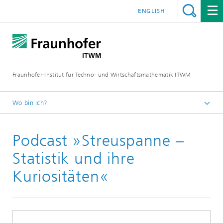
ENGLISH
Fraunhofer-Institut für Techno- und Wirtschaftsmathematik ITWM
Wo bin ich?
Startseite
Podcast »Streuspanne –
Abteilungen und Bereiche
Mathematik für die Fahrzeugentwicklung
Statistik und ihre
Aktuelles
Kuriositäten«
Streuspanne – Statistik und ihre Kuriositäten