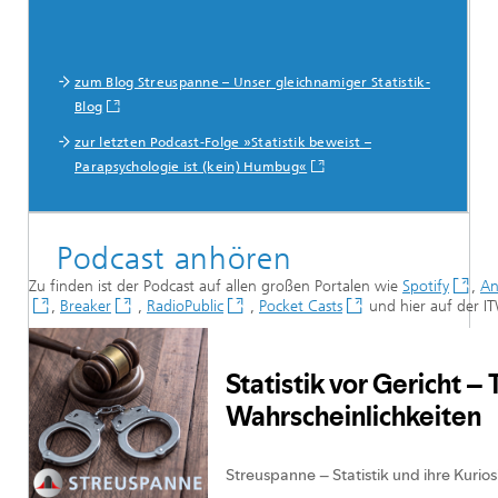
zum Blog Streuspanne – Unser gleichnamiger Statistik-
Blog
zur letzten Podcast-Folge »Statistik beweist –
Parapsychologie ist (kein) Humbug«
Podcast anhören
Zu finden ist der Podcast auf allen großen Portalen wie
Spotify
,
An
,
Breaker
,
RadioPublic
,
Pocket Casts
und hier auf der I