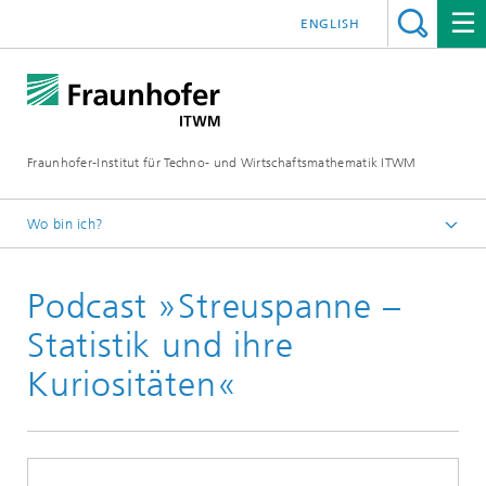
ENGLISH
Fraunhofer-Institut für Techno- und Wirtschaftsmathematik ITWM
Wo bin ich?
Startseite
Podcast »Streuspanne –
Abteilungen und Bereiche
Mathematik für die Fahrzeugentwicklung
Statistik und ihre
Aktuelles
Kuriositäten«
Streuspanne – Statistik und ihre Kuriositäten