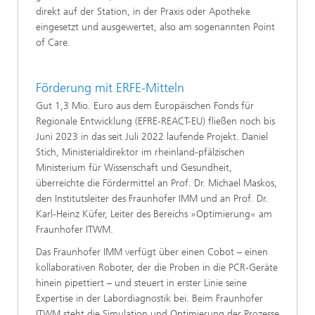
direkt auf der Station, in der Praxis oder Apotheke
eingesetzt und ausgewertet, also am sogenannten Point
of Care.
Förderung mit ERFE-Mitteln
Gut 1,3 Mio. Euro aus dem Europäischen Fonds für
Regionale Entwicklung (EFRE-REACT-EU) fließen noch bis
Juni 2023 in das seit Juli 2022 laufende Projekt. Daniel
Stich, Ministerialdirektor im rheinland-pfälzischen
Ministerium für Wissenschaft und Gesundheit,
überreichte die Fördermittel an Prof. Dr. Michael Maskos,
den Institutsleiter des Fraunhofer IMM und an Prof. Dr.
Karl-Heinz Küfer, Leiter des Bereichs »Optimierung« am
Fraunhofer ITWM.
Das Fraunhofer IMM verfügt über einen Cobot – einen
kollaborativen Roboter, der die Proben in die PCR-Geräte
hinein pipettiert – und steuert in erster Linie seine
Expertise in der Labordiagnostik bei. Beim Fraunhofer
ITWM steht die Simulation und Optimierung der Prozesse