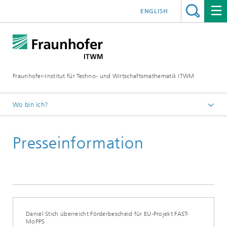
ENGLISH
Fraunhofer-Institut für Techno- und Wirtschaftsmathematik ITWM
Wo bin ich?
Startseite
Presseinformation
Presse|Aktuelles
Presseinformationen
Daniel Stich überreicht Förderbescheid für EU-Projekt FAST-
MoPPS