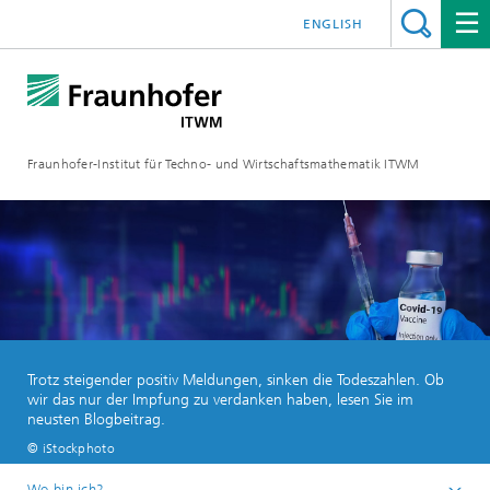
ENGLISH
Fraunhofer-Institut für Techno- und Wirtschaftsmathematik ITWM
Trotz steigender positiv Meldungen, sinken die Todeszahlen. Ob
wir das nur der Impfung zu verdanken haben, lesen Sie im
neusten Blogbeitrag.
© iStockphoto
Wo bin ich?