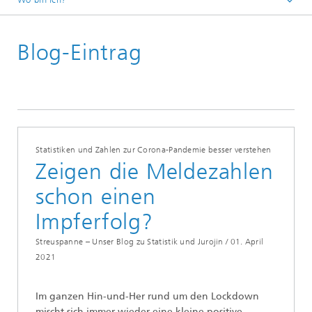
Startseite
Blog-Eintrag
Abteilungen und Bereiche
Mathematik für die Fahrzeugentwicklung
Aktuelles
Streuspanne – Statistik und ihre Kuriositäten
Statistiken und Zahlen zur Corona-Pandemie besser verstehen
Zeigen die Meldezahlen
schon einen
Impferfolg?
Streuspanne – Unser Blog zu Statistik und Jurojin /
01. April
2021
Im ganzen Hin-und-Her rund um den Lockdown
mischt sich immer wieder eine kleine positive