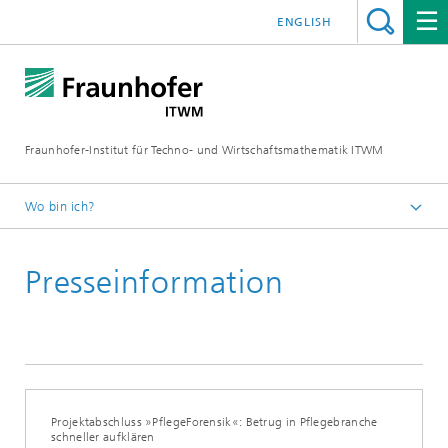
ENGLISH
Fraunhofer-Institut für Techno- und Wirtschaftsmathematik ITWM
Wo bin ich?
Startseite
Presseinformation
Presse|Aktuelles
Presseinformationen
Projektabschluss »PflegeForensik«: Betrug in Pflegebranche
schneller aufklären