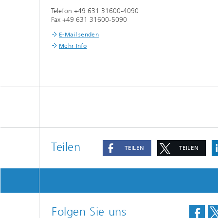
Modelli
Telefon +49 631 31600-4090
Optimie
Fax +49 631 31600-5090
E-Mail senden
Mehr Info
Mikrost
Filtrati
Transpo
Strömun
modelli
optimie
Elektro
Teilen
TEILEN
TEILEN
Flexibl
Intelli
– Strom
simulie
Folgen Sie uns
Materia