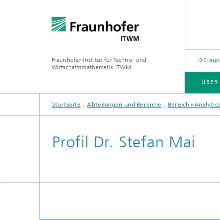
Fraunhofer-Institut für Techno- und
Fraun
Wirtschaftsmathematik ITWM
ÜBER
Startseite
Abteilungen und Bereiche
Bereich »Analytic
ABTEILUNGEN UND BEREICHE
ANWENDUNGSFELDER
PRESSE|AKTUELLES
Profil Dr. Stefan Mai
Industrial Image Learning
Aktuell
Aktuelles
Produkt
Aktuell
Produkte und Dienstleistungen
und Mat
Produkte und Leistungen
Digital
Aktuelles aus dem Bereich »Analytics
Produkt