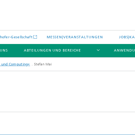
hofer-Gesellschaft
MESSEN|VERANSTALTUNGEN
JOBS|KA
 UNS
ABTEILUNGEN UND BEREICHE
ANWENDU
s und Computing«
Stefan Mai
es
Aktuelles
e und Leistungen
Leistungen und Produkte
es aus dem Bereich »Prozesse
erialien«
e Umgebungsdaten
Energieerzeugung und -verteilun
e und Leistungen