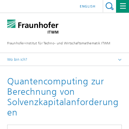
ENGLISH
Fraunhofer-Institut für Techno- und Wirtschaftsmathematik ITWM
Wo bin ich?
Startseite
Quantencomputing zur
Abteilungen und Bereiche
Bereich »Analytics und Computing«
Berechnung von
Aktuelles aus dem Bereich »Analytics und Computing«
Solvenzkapitalanforderung
Aktuelle Forschungsthemen
en