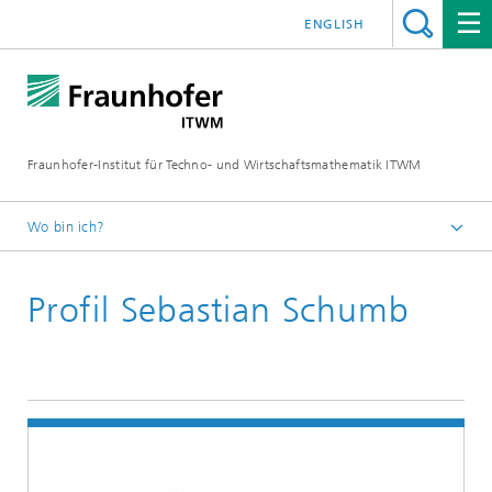
ENGLISH
Fraunhofer-Institut für Techno- und Wirtschaftsmathematik ITWM
Wo bin ich?
Startseite
Profil Sebastian Schumb
Abteilungen und Bereiche
Bereich »Analytics und Computing«