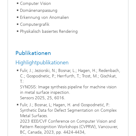
Computer Vision
Domänenanpassung
Erkennung von Anomalien
Computergrafik
Physikalisch basiertes Rendering
Publikationen
Highlightpublikationen
Fulir, J.; Jeziorski, N.; Bosnar, L.; Hagen, H.; Redenbach,
C.; Gospodnetic, P.; Herrfurth, T.; Trost, M.; Gischkat,
T.:
SYNOSIS: Image synthesis pipeline for machine vision
in metal surface inspection.
Sensors 2025, 25, 6016.
Fulir, J.; Bosnar, L; Hagen, H. and Gospodnetić, P.:
Synthetic Data for Defect Segmentation on Complex
Metal Surfaces.
2023 IEEE/CVF Conference on Computer Vision and
Pattern Recognition Workshops (CVPRW), Vancouver,
BC, Canada, 2023, pp. 4424-4434,