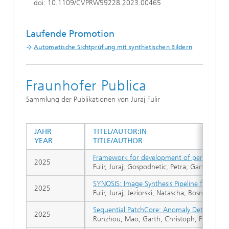
doi: 10.1109/CVPRW59228.2023.00465
Laufende Promotion
Automatische Sichtprüfung mit synthetischen Bildern
Fraunhofer Publica
Sammlung der Publikationen von Juraj Fulir
JAHR
TITEL/AUTOR:IN
YEAR
TITLE/AUTHOR
Framework for development of perceptual de
2025
Fulir, Juraj; Gospodnetic, Petra; Garth, Chri
SYNOSIS: Image Synthesis Pipeline for Machi
2025
Fulir, Juraj; Jeziorski, Natascha; Bosnar, L
Sequential PatchCore: Anomaly Detection for
2025
Runzhou, Mao; Garth, Christoph; Fulir, Jura