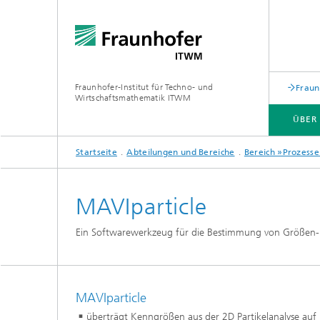
Fraunhofer-Institut für Techno- und
Fraun
Wirtschaftsmathematik ITWM
ÜBER
Startseite
Abteilungen und Bereiche
Bereich »Prozesse
ABTEILUNGEN UND BEREICHE
ANWENDUNGSFELDER
PRESSE|AKTUELLES
MAVIparticle
Industrial Image Learning
Aktuell
Ein Softwarewerkzeug für die Bestimmung von Größen- 
Aktuelles
Produkt
Aktuell
Produkte und Dienstleistungen
und Mat
MAVIparticle
Produkte und Leistungen
Digital
Aktuelles aus dem Bereich »Analytics
überträgt Kenngrößen aus der 2D Partikelanalyse auf 
Produkt