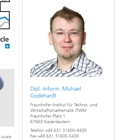
Energie und Versorgung
Optimierung in den Life Sciences
Aktuelles
Operations Research:
Produktionsplanung und -steuerung
Dipl.-Inform. Michael
Godehardt
Fraunhofer-Institut für Techno- und
Wirtschaftsmathematik ITWM
Fraunhofer-Platz 1
67663 Kaiserslautern
Telefon +49 631 31600-4430
Fax +49 631 31600-5430
 lokale