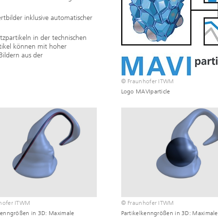
Echtzeit-Anlagenbetrieb und
en und Betriebsfestigkeit
tbilder inklusive automatischer
Antriebstechnik
reie Methoden
tzpartikeln in der technischen
 und Systemsimulation
Biosensorik und Medizingeräte
tikel können mit hoher
ungsfreie Prüfung
Bildern aus der
chläuche und flexible
ren
dickenmessung
© Fraunhofer ITWM
odelle und Mensch-
Logo MAVIparticle
e-Interaktion
lanalyse
odelle CDTire
technologie
Mitarbeitende
kum
o- und Mesodruck
hofer ITWM
© Fraunhofer ITWM
he Textilien und Vliesstoffe
lkenngrößen in 3D: Maximale
Partikelkenngrößen in 3D: Maximale
®