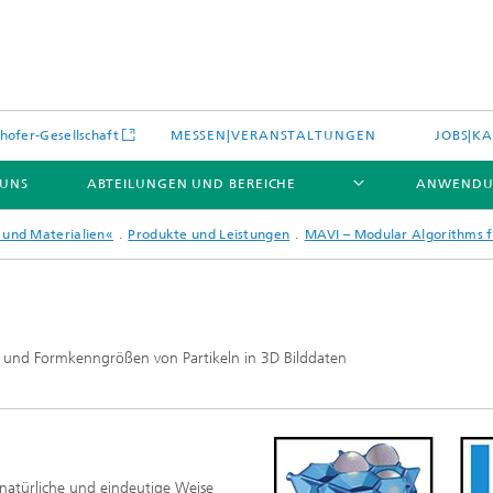
hofer-Gesellschaft
MESSEN|VERANSTALTUNGEN
JOBS|KA
 UNS
ABTEILUNGEN UND BEREICHE
ANWENDU
 und Materialien«
Produkte und Leistungen
MAVI – Modular Algorithms 
es
Aktuelles
und Formkenngrößen von Partikeln in 3D Bilddaten
e und Leistungen
Leistungen und Produkte
es aus dem Bereich »Prozesse
erialien«
e Umgebungsdaten
Energieerzeugung und -verteilun
natürliche und eindeutige Weise
e und Leistungen