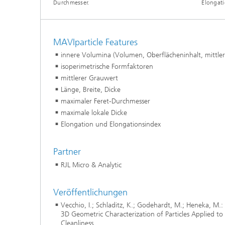
Durchmesser.
Elongati
Modelli
Optimie
MAVIparticle Features
innere Volumina (Volumen, Oberflächeninhalt, mittlere
Mikrost
isoperimetrische Formfaktoren
mittlerer Grauwert
Filtrati
Länge, Breite, Dicke
Transpo
maximaler Feret-Durchmesser
Strömun
maximale lokale Dicke
modelli
Elongation und Elongationsindex
optimie
Elektro
Partner
RJL Micro & Analytic
Flexibl
Veröffentlichungen
Intelli
– Strom
Vecchio, I.; Schladitz, K.; Godehardt, M.; Heneka, M.:
simulie
3D Geometric Characterization of Particles Applied to 
Materia
Cleanliness.