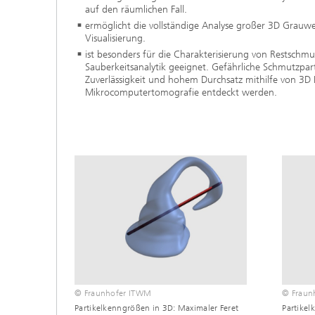
und Computing«
auf den räumlichen Fall.
Inline-Qualitätskontrolle für die
Lastdat
ermöglicht die vollständige Analyse großer 3D Grauwer
Produktion
Business Analytics und
Gitterf
Visualisierung.
Anomaliedetektion
KI-Lösungen für Digitalisierung und
ist besonders für die Charakterisierung von Restschmu
Dynamik
Nachhaltigkeit
Sauberkeitsanalytik geeignet. Gefährliche Schmutzpar
Finanz- und
Zerstör
Zuverlässigkeit und hohem Durchsatz mithilfe von 3D 
Versicherungsmathematik
KI-Anwendungen für die Industrie
Kabel, S
Mikrocomputertomografie entdeckt werden.
mit wenig Daten
Struktu
Quantencomputing im Bereich
Schicht
»Analytics und Computing«
Quantencomputing in der
Menschm
Bildverarbeitung
Maschin
®
Investmentmanagement und -
Materia
optimierung
Reifenm
Seismische Datenverarbeitung
Quanten
®
Techni
Datenanalyse und Künstliche
3D Mikr
Intelligenz
Skalierbare parallele
Programmierung
© Fraunhofer ITWM
© Fraun
Technisc
Partikelkenngrößen in 3D: Maximaler Feret
Partike