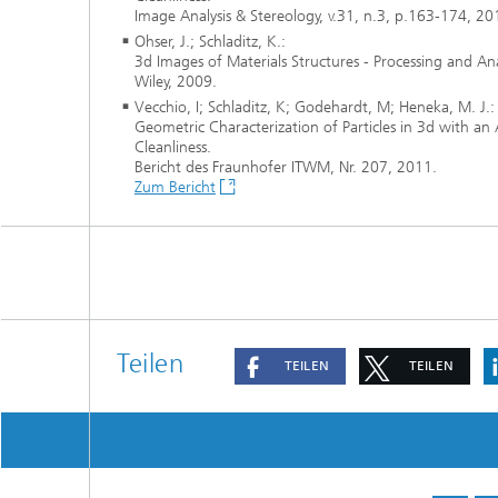
prüfun
Image Analysis & Stereology, v.31, n.3, p.163-174, 20
Ohser, J.; Schladitz, K.:
Modellr
3d Images of Materials Structures - Processing and Ana
Wiley, 2009.
Vecchio, I; Schladitz, K; Godehardt, M; Heneka, M. J.:
Modelli
Geometric Characterization of Particles in 3d with an 
Optimi
Cleanliness.
Bericht des Fraunhofer ITWM, Nr. 207, 2011.
Zum Bericht
Teilen
TEILEN
TEILEN