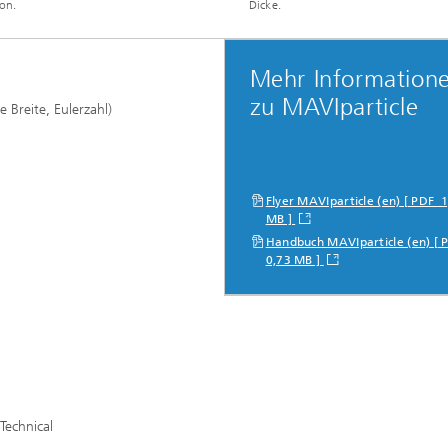
on.
Dicke.
erung, Simulation und
rung im Leichtbau
Mehr Information
zu MAVIparticle
 Breite, Eulerzahl)
rukturanalyse
on, Separation und Reaktiver
rt
Flyer MAVIparticle (en) [ PDF 
MB ]
gsdynamische Prozesse
eren, simulieren und
Handbuch MAVIparticle (en) [
ren
0,73 MB ]
chemie und Batterien
e Strukturen
gente Energienetze optimieren
-, Gas- und Wärmenetze
ren, steuern und regeln
Technical
lcharakterisierung und -