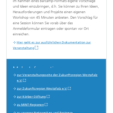
im Rahmen eines Barcamp-Formats eigene Vorschläge
und Ideen einzubringen, d.h. Sie können zu Ihren Ideen,
Herausforderungen und Projekte einen eigenen
Workshop von 45 Minuten anbieten. Den Vorschlag für
eine Session können Sie vorab über das
Anmeldeformular eintragen oder spontan vor Ort
einreichen.
Hier geht es zur ausführlichen Dokumentation zur
Veranstaltung
Mehr Informationen
zur Veranstaltungsseite der Zukunftsregion Westpfalz
e.V.
zur Zukunftsregion Westpfalz e.V.
zur Körber-Stiftung
zu MINT-Regionen
zu unseren Netzwerken und Partnern