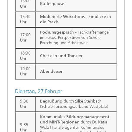
15:00
Kaffeepause
Uhr
15:30
Moderierte Workshops - Einblicke in
Uhr
die Praxis
Podiumsgespräch
- Fachkräftemangel
17:00
im Fokus: Perspektiven von Schule,
Uhr
Forschung und Arbeitswelt
18:30
Check-In und Transfer
Uhr
19:00
Abendessen
Uhr
Dienstag, 27.Februar
9:30
Begrüßung
durch Silke Steinbach
Uhr
(Schülerforschungsverbund Westpfalz)
Kommunales Bildungsmanagement
und MINT-Regionen
durch Dr. Katja
9:35
Wolz (Transferagentur Kommunales
Uhr