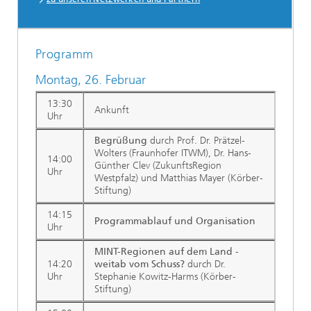
Programm
Montag, 26. Februar
13:30
Ankunft
Uhr
Begrüßung
durch Prof. Dr. Prätzel-
Wolters (Fraunhofer ITWM), Dr. Hans-
14:00
Günther Clev (ZukunftsRegion
Uhr
Westpfalz) und Matthias Mayer (Körber-
Stiftung)
14:15
Programmablauf und Organisation
Uhr
MINT-Regionen auf dem Land -
14:20
weitab vom Schuss?
durch Dr.
Uhr
Stephanie Kowitz-Harms (Körber-
Stiftung)