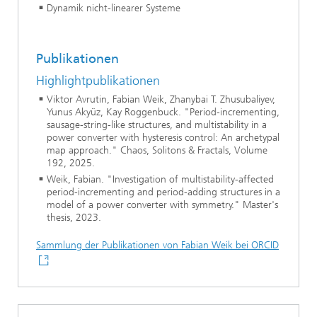
Dynamik nicht-linearer Systeme
Publikationen
Highlightpublikationen
Viktor Avrutin, Fabian Weik, Zhanybai T. Zhusubaliyev,
Yunus Akyüz, Kay Roggenbuck. "Period-incrementing,
sausage-string-like structures, and multistability in a
power converter with hysteresis control: An archetypal
map approach." Chaos, Solitons & Fractals, Volume
192, 2025.
Weik, Fabian. "Investigation of multistability-affected
period-incrementing and period-adding structures in a
model of a power converter with symmetry." Master's
thesis, 2023.
Sammlung der Publikationen von Fabian Weik bei ORCID