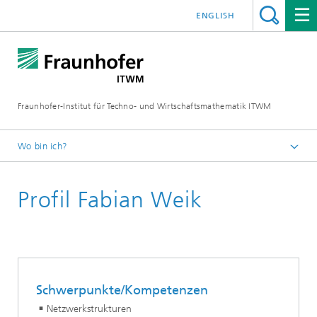
ENGLISH
Fraunhofer-Institut für Techno- und Wirtschaftsmathematik ITWM
Wo bin ich?
Startseite
Profil Fabian Weik
Abteilungen und Bereiche
Bereich »Prozesse und Materialien«
Schwerpunkte/Kompetenzen
Netzwerkstrukturen