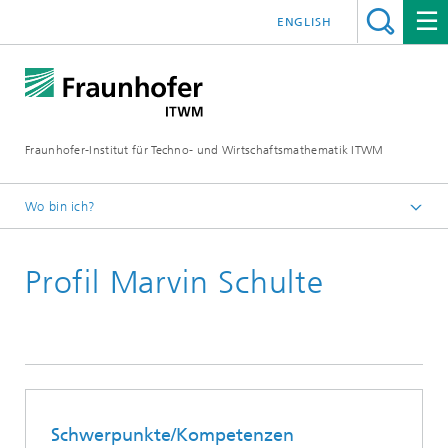
ENGLISH
Fraunhofer-Institut für Techno- und Wirtschaftsmathematik ITWM
Wo bin ich?
Startseite
Profil Marvin Schulte
Abteilungen und Bereiche
Bereich »Prozesse und Materialien«
Schwerpunkte/Kompetenzen