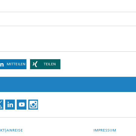
MITTEILEN
TEILEN
KT|ANREISE
IMPRESSUM