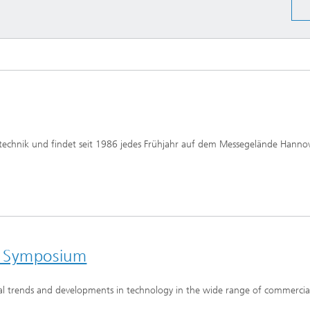
Echtzeit-Anlagenbetrieb und
en und Betriebsfestigkeit
Antriebstechnik
reie Methoden
 und Systemsimulation
Biosensorik und Medizingeräte
ungsfreie Prüfung
chläuche und flexible
ren
dickenmessung
odelle und Mensch-
e-Interaktion
stechnik und findet seit 1986 jedes Frühjahr auf dem Messegelände Hannov
lanalyse
odelle CDTire
technologie
Mitarbeitende
kum
o- und Mesodruck
y Symposium
al trends and developments in technology in the wide range of commercial
he Textilien und Vliesstoffe
®