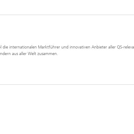
g
eduktion
erung, Simulation und
erung von Dämmstoffen
rol die internationalen Marktführer und innovativen Anbieter aller QS-rel
ndern aus aller Welt zusammen.