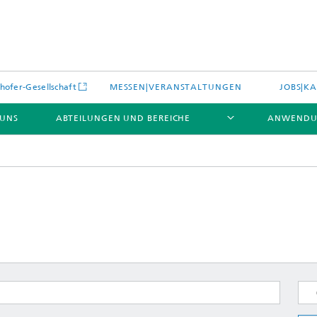
hofer-Gesellschaft
MESSEN|VERANSTALTUNGEN
JOBS|KA
 UNS
ABTEILUNGEN UND BEREICHE
ANWENDU
es
Aktuelles
e und Leistungen
Leistungen und Produkte
es aus dem Bereich »Prozesse
erialien«
e Umgebungsdaten
Energieerzeugung und -verteilun
e und Leistungen