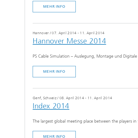
Modelli
MEHR INFO
Optimie
Hannover
/
07. April 2014 - 11. April 2014
Hannover Messe 2014
Mikrost
Filtrati
PS Cable Simulation – Auslegung, Montage und Digital
Transpo
Strömun
MEHR INFO
modelli
optimie
Elektro
Genf, Schweiz
/
08. April 2014 - 11. April 2014
Index 2014
Flexibl
Intelli
The largest global meeting place between the players in
– Strom
simulie
Materia
MEHR INFO