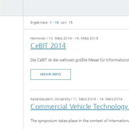
und Computing«
Inline-Qualitätskontrolle für die
Lastdat
Produktion
Business Analytics und
Gitterf
Anomaliedetektion
KI-Lösungen für Digitalisierung und
Ergebnisse
1 - 10
von 15
Dynamik
Nachhaltigkeit
Finanz- und
Zerstör
Versicherungsmathematik
KI-Anwendungen für die Industrie
Kabel, S
Hannover
/
10. März 2014 - 14. März 2015
mit wenig Daten
Struktu
Quantencomputing im Bereich
CeBIT 2014
Schicht
»Analytics und Computing«
Quantencomputing in der
Menschm
Bildverarbeitung
Maschin
®
Investmentmanagement und -
Die CeBIT ist die weltweit größte Messe für Information
Materia
optimierung
Reifenm
MEHR INFO
Seismische Datenverarbeitung
Quanten
®
Techni
Datenanalyse und Künstliche
3D Mikr
Intelligenz
Kaiserslautern, University
/
11. März 2014 - 14. März 2014
Skalierbare parallele
Commercial Vehicle Technolog
Programmierung
The symposium takes place in the context of internation
Technisc