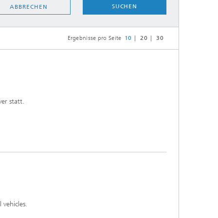
SUCHEN
ABBRECHEN
Energie und Versorgung
Ergebnisse pro Seite
10
20
30
Optimierung in den Life Sciences
Aktuelles
er statt.
Operations Research:
Produktionsplanung und -steuerung
 vehicles.